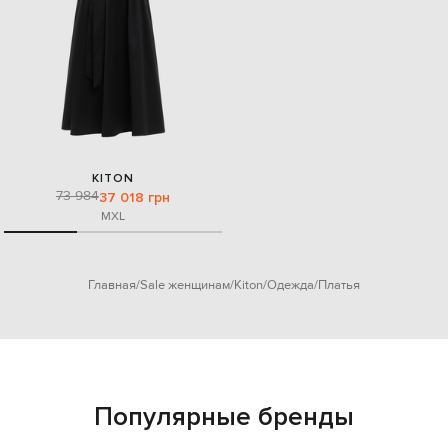
KITON
73 984
37 018 грн
M
XL
Главная
Sale женщинам
Kiton
Одежда
Платья
Популярные бренды