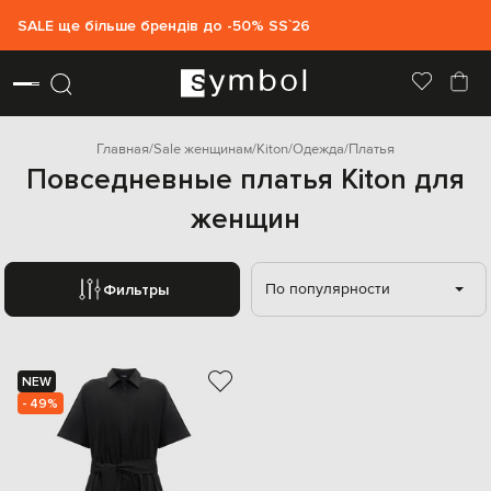
SALE ще більше брендів до -50% SS`26
Главная
Sale женщинам
Kiton
Одежда
Платья
Повседневные платья Kiton для
женщин
По популярности
Фильтры
NEW
- 49%