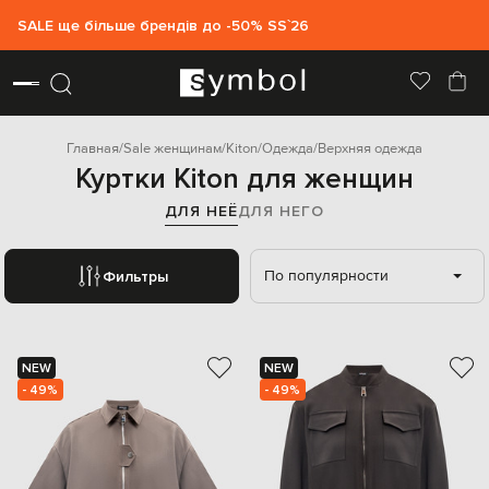
SALE ще більше брендів до -50% SS`26
Главная
Sale женщинам
Kiton
Одежда
Верхняя одежда
Куртки Kiton для женщин
ДЛЯ НЕЁ
ДЛЯ НЕГО
По популярности
Фильтры
NEW
NEW
- 49%
- 49%