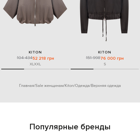
KITON
KITON
104 434
151 998
52 218 грн
76 000 грн
XL
XXL
S
Главная
Sale женщинам
Kiton
Одежда
Верхняя одежда
Популярные бренды