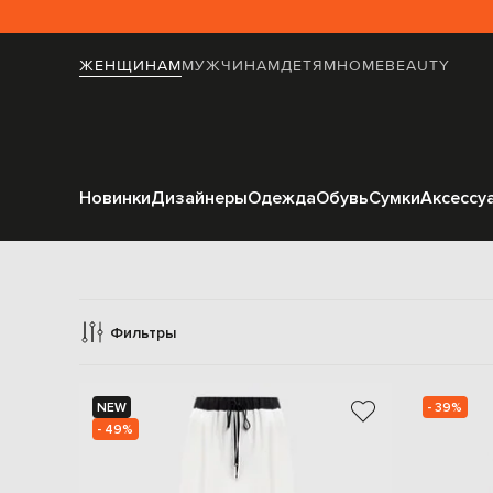
ЖЕНЩИНАМ
МУЖЧИНАМ
ДЕТЯМ
HOME
BEAUTY
Новинки
Дизайнеры
Одежда
Обувь
Сумки
Аксессу
Фильтры
NEW
- 39%
- 49%