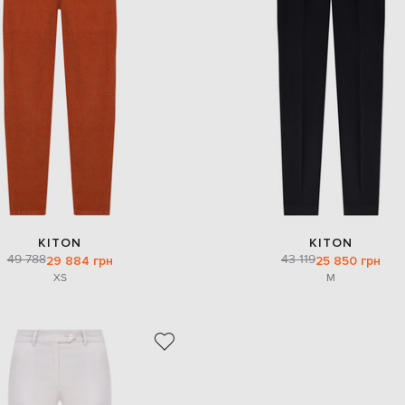
KITON
KITON
49 788
43 119
29 884 грн
25 850 грн
XS
M