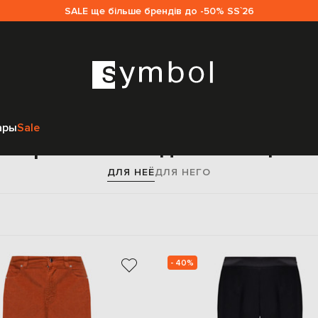
SALE ще більше брендів до -50% SS`26
Главная
Sale женщинам
Kiton
Одежда
Брюки
ары
Sale
Брюки Kiton для женщин
ДЛЯ НЕЁ
ДЛЯ НЕГО
- 40%