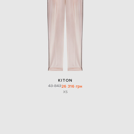
EUR
Denmark
€
EUR
Estonia
€
EUR
Finland
€
EUR
France
€
EUR
KITON
Germany
43 843
26 316 грн
€
XS
EUR
Greece
€
EUR
Hungary
€
EUR