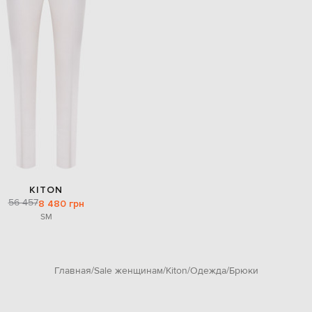
KITON
56 457
8 480 грн
S
M
Главная
Sale женщинам
Kiton
Одежда
Брюки