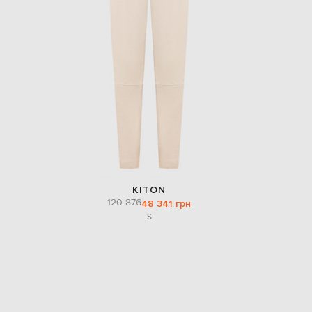
KITON
120 876
48 341 грн
S