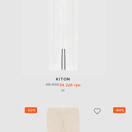
KITON
68 400
34 226 грн
M
- 60%
- 84%