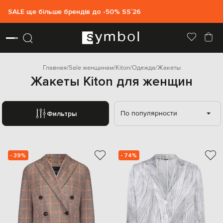
SALE ще більше брендів до -50% SS`26
Главная
Sale женщинам
Kiton
Одежда
Жакеты
Жакеты Kiton для женщин
По популярности
Фильтры
- 39%
- 74%