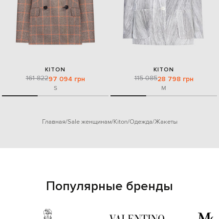
KITON
KITON
161 822
115 085
97 094 грн
28 798 грн
S
M
Главная
Sale женщинам
Kiton
Одежда
Жакеты
Популярные бренды