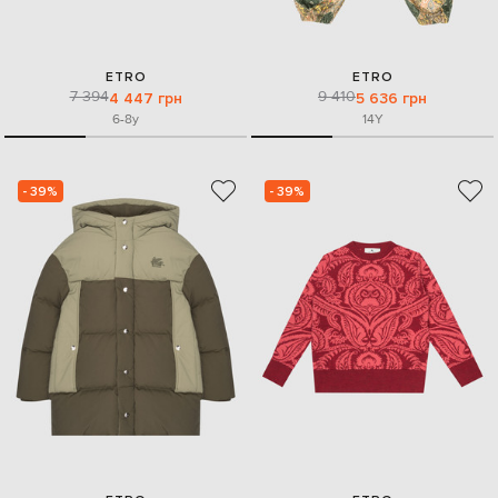
ETRO
ETRO
7 394
9 410
4 447 грн
5 636 грн
6-8y
14Y
- 39%
- 39%