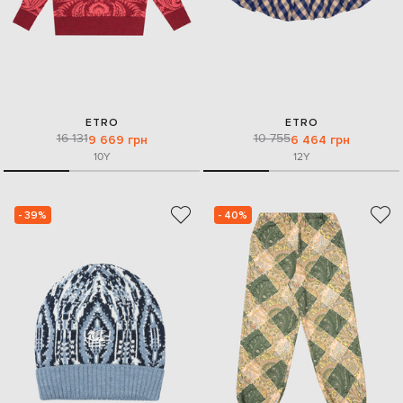
ETRO
ETRO
16 131
10 755
9 669 грн
6 464 грн
10Y
12Y
- 39%
- 40%