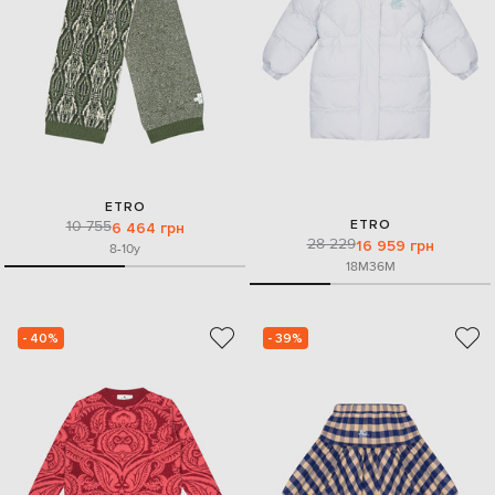
ETRO
ETRO
10 755
6 464 грн
28 229
16 959 грн
8-10y
18M
36M
- 40%
- 39%