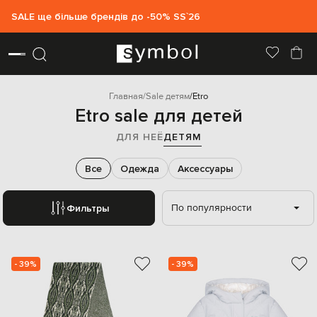
SALE ще більше брендів до -50% SS`26
Главная
Sale детям
Etro
Etro sale для детей
ДЛЯ НЕЁ
ДЕТЯМ
Все
Одежда
Аксессуары
По популярности
Фильтры
- 39%
- 39%