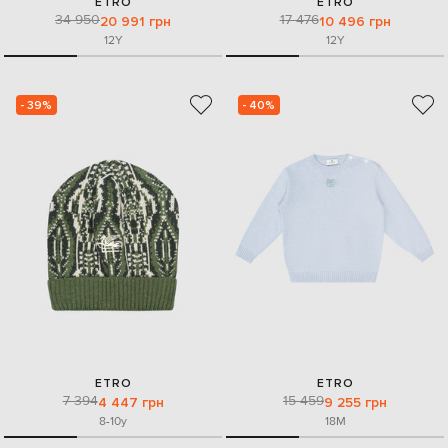
ETRO
ETRO
34 950
17 476
20 991 грн
10 496 грн
12Y
12Y
- 39%
- 40%
ETRO
ETRO
7 394
15 459
4 447 грн
9 255 грн
8-10y
18M