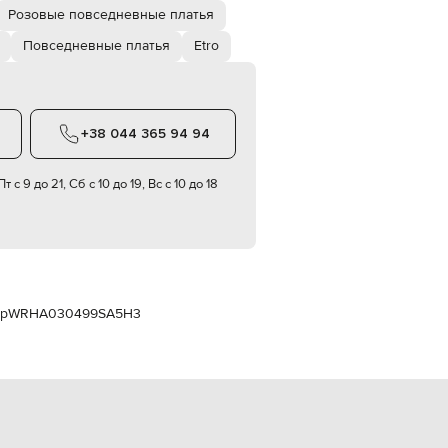
Italy
Розовые повседневные платья
€
Повседневные платья
Etro
EUR
Latvia
€
EUR
Lithuania
+38 044 365 94 94
€
EUR
т с 9 до 21, Сб с 10 до 19, Вс с 10 до 18
Luxembourg
€
EUR
Netherlands
€
PLN
Poland
ор
WRHA030499SA5H3
zł
EUR
Portugal
€
EUR
Romania
€