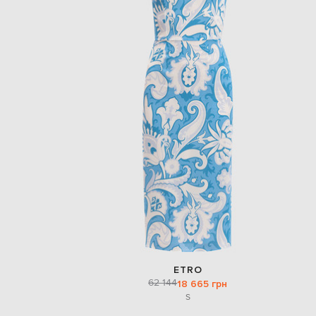
ETRO
62 144
18 665 грн
S