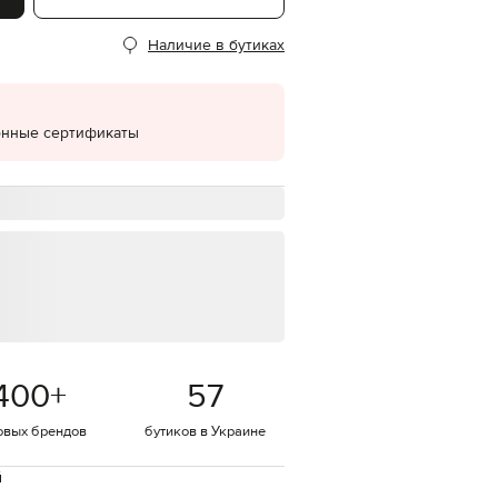
EUR
Наличие в бутиках
Denmark
€
EUR
Estonia
€
онные сертификаты
EUR
Finland
€
EUR
France
€
EUR
Germany
€
EUR
Greece
400
+
57
€
EUR
овых брендов
бутиков в Украине
Hungary
€
й
EUR