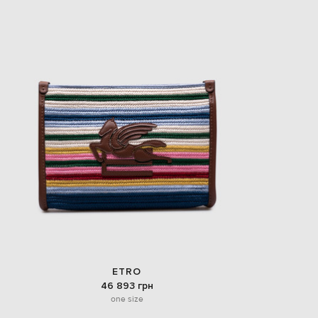
ETRO
46 893 грн
one size