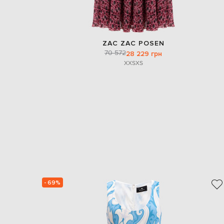
ZAC ZAC POSEN
70 572
28 229 грн
XXS
XS
- 69%