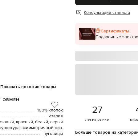
Консультация стилиста
Сертификаты
Подарочные электр
Показать похожие товары
И ОБМЕН
27
100% хлопок
Италия
лет на рынке
мир
озовый, красный, белый, серый
фурнитура, асимметричный низ.
Больше товаров из категори
пуговицы