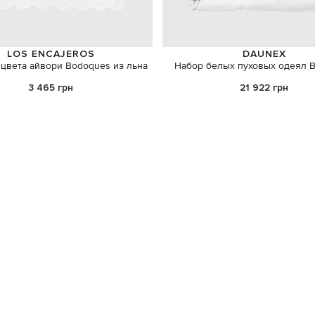
LOS ENCAJEROS
DAUNEX
цвета айвори Bodoques из льна
Набор белых пуховых одеял B
3 465 грн
21 922 грн