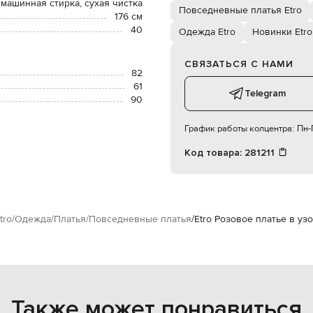
 машинная стирка, сухая чистка
Повседневные платья Etro
176 см
40
Одежда Etro
Новинки Etro
СВЯЗАТЬСЯ С НАМИ
82
61
Telegram
90
График работы колцентра:
Пн-П
Код товара:
281211
tro
Одежда
Платья
Повседневные платья
Etro Розовое платье в уз
Также может понравиться