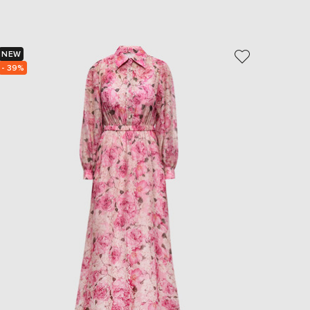
EUR
Slovakia
€
NEW
- 69%
EUR
Slovenia
- 39%
€
EUR
Spain
€
EUR
Sweden
€
UAH
Ukraine
₴
EUR
Other
€