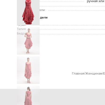
Уход:
ручная или
Рост модели:
Размер на модели:
Параметры модели
Грудь:
Талия:
Бедра:
Главная
Женщинам
E