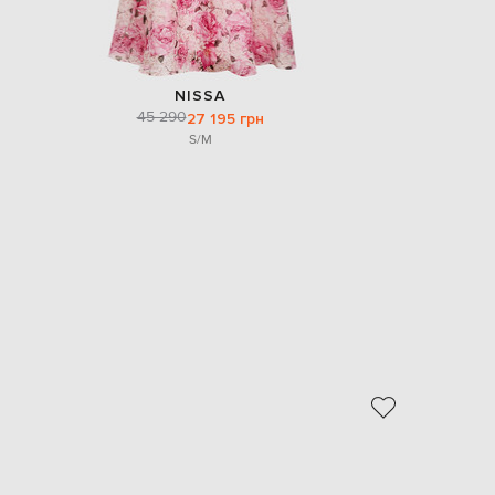
NISSA
45 290
27 195 грн
S/M