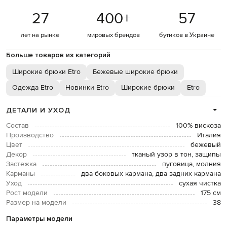
27
400
+
57
лет на рынке
мировых брендов
бутиков в Украине
Больше товаров из категорий
Широкие брюки Etro
Бежевые широкие брюки
Одежда Etro
Новинки Etro
Широкие брюки
Etro
ДЕТАЛИ И УХОД
Состав
100% вискоза
Производство
Италия
Цвет
бежевый
Декор
тканый узор в тон, защипы
Застежка
пуговица, молния
Карманы
два боковых кармана, два задних кармана
Уход
сухая чистка
Рост модели
175 см
Размер на модели
38
Параметры модели