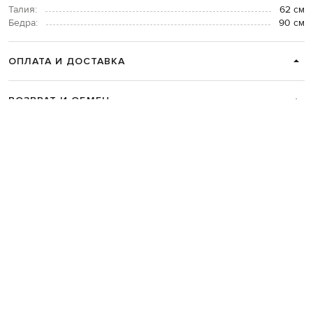
Талия:
62 см
Бедра:
90 см
ОПЛАТА И ДОСТАВКА
ВОЗВРАТ И ОБМЕН
СВЯЗАТЬСЯ С НАМИ
Telegram
+38 044 365 94 94
График работы колцентра:
Пн-Пт с 9 до 21, Сб с 10 до 19, Вс с 10
до 18
Код товара:
336416