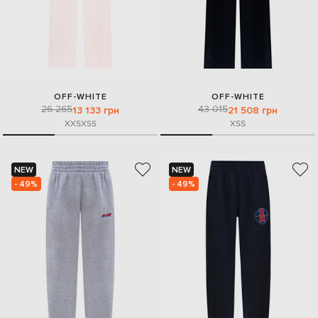
OFF-WHITE
OFF-WHITE
26 265
43 015
13 133 грн
21 508 грн
XXS
XS
S
XS
S
NEW
NEW
- 49%
- 49%