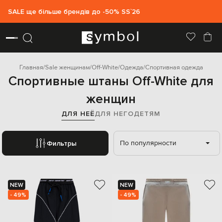
SALE ще більше брендів до -50% SS`26
Главная
Sale женщинам
Off-White
Одежда
Спортивная одежда
Спортивные штаны Off-White для
женщин
ДЛЯ НЕЁ
ДЛЯ НЕГО
ДЕТЯМ
По популярности
Фильтры
NEW
NEW
- 49%
- 49%