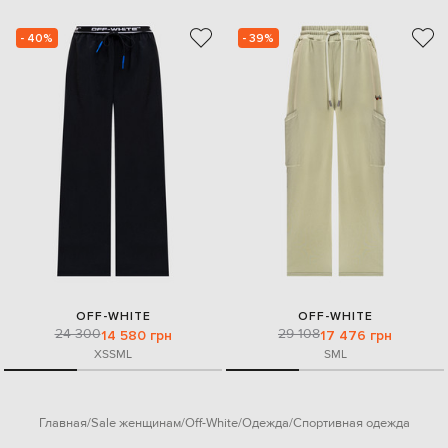
- 40%
- 39%
OFF-WHITE
OFF-WHITE
24 300
29 108
14 580 грн
17 476 грн
XS
S
M
L
S
M
L
Главная
Sale женщинам
Off-White
Одежда
Спортивная одежда