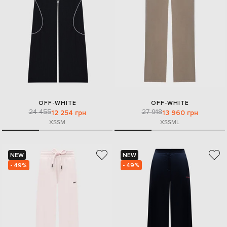
OFF-WHITE
OFF-WHITE
24 455
27 918
12 254 грн
13 960 грн
XS
S
M
XS
S
M
L
NEW
NEW
- 49%
- 49%