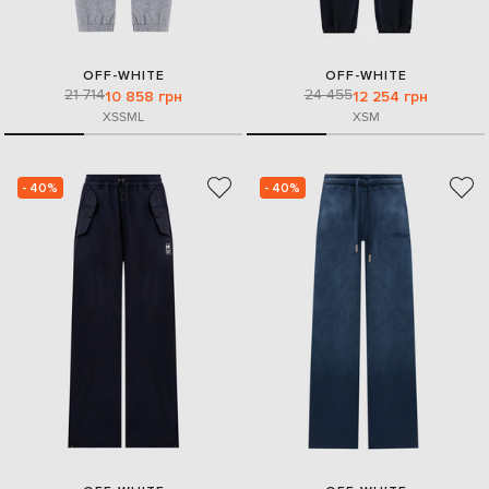
OFF-WHITE
OFF-WHITE
21 714
24 455
10 858 грн
12 254 грн
XS
S
M
L
XS
M
- 40%
- 40%