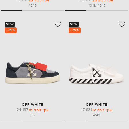
25 903 грн
25 903 грн
42
45
40
41
...
45
47
NEW
NEW
- 29%
- 29%
OFF-WHITE
OFF-WHITE
24 197
17 631
16 959 грн
12 357 грн
39
41
43