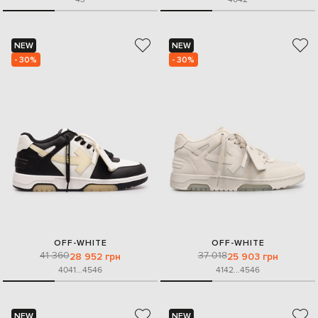
NEW
NEW
- 30%
- 30%
OFF-WHITE
OFF-WHITE
41 360
37 018
28 952 грн
25 903 грн
40
41
...
45
46
41
42
...
45
46
NEW
NEW