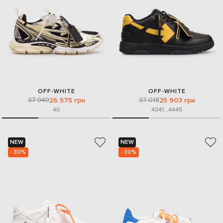
OFF-WHITE
OFF-WHITE
37 949
37 018
26 575 грн
25 903 грн
40
40
41
...
44
45
NEW
NEW
- 30%
- 30%