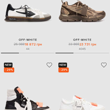
OFF-WHITE
OFF-WHITE
26 988
33 865
18 872 грн
23 731 грн
44
40
45
NEW
NEW
- 29%
- 29%