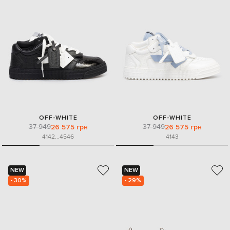
OFF-WHITE
OFF-WHITE
37 949
37 949
26 575 грн
26 575 грн
41
42
...
45
46
41
43
NEW
NEW
- 30%
- 29%