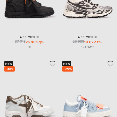
OFF-WHITE
OFF-WHITE
37 018
26 988
25 903 грн
18 872 грн
41
40
41
42
44
NEW
NEW
- 30%
- 29%