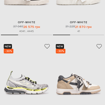
OFF-WHITE
OFF-WHITE
37 949
31 228
26 575 грн
21 870 грн
40
41
...
44
45
41
NEW
NEW
- 30%
- 30%