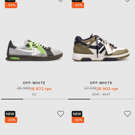
- 30%
- 30%
OFF-WHITE
OFF-WHITE
26 988
37 018
18 872 грн
25 903 грн
42
40
41
...
46
47
NEW
NEW
- 30%
- 30%