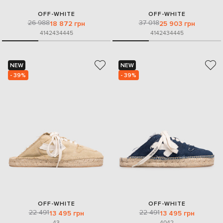
OFF-WHITE
OFF-WHITE
26 988
37 018
18 872 грн
25 903 грн
41
42
43
44
45
41
42
43
44
45
NEW
NEW
- 39%
- 39%
OFF-WHITE
OFF-WHITE
22 491
22 491
13 495 грн
13 495 грн
43
40
42