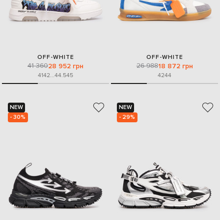
OFF-WHITE
OFF-WHITE
41 360
26 988
28 952 грн
18 872 грн
41
42
...
44.5
45
42
44
NEW
NEW
- 30%
- 29%