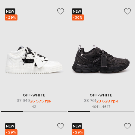
NEW
NEW
- 29%
- 30%
OFF-WHITE
OFF-WHITE
37 949
33 761
26 575 грн
23 628 грн
42
40
41
...
46
47
NEW
NEW
- 29%
- 29%