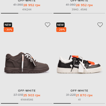
OFF-WHITE
OFF-WHITE
41 360
41 360
28 952 грн
28 952 грн
41
42
44
39
40
...
45
46
NEW
NEW
- 30%
- 29%
OFF-WHITE
OFF-WHITE
37 018
31 228
25 903 грн
21 870 грн
41
44
45
46
41