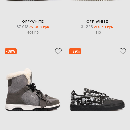
OFF-WHITE
OFF-WHITE
37 018
31 228
25 903 грн
21 870 грн
40
41
45
41
43
- 39%
- 29%