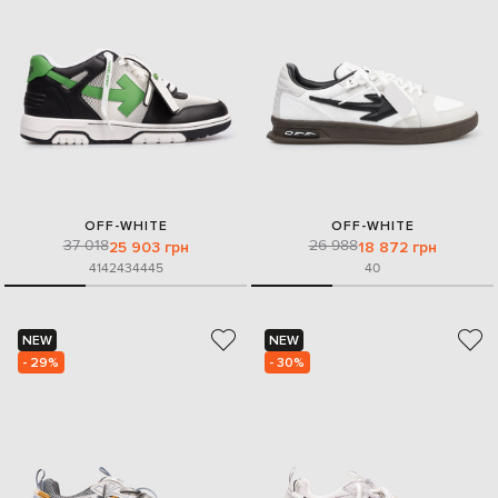
OFF-WHITE
OFF-WHITE
37 018
26 988
25 903 грн
18 872 грн
41
42
43
44
45
40
NEW
NEW
- 29%
- 30%