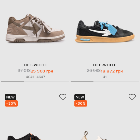
OFF-WHITE
OFF-WHITE
37 018
26 988
25 903 грн
18 872 грн
40
41
...
46
47
41
NEW
NEW
- 30%
- 30%