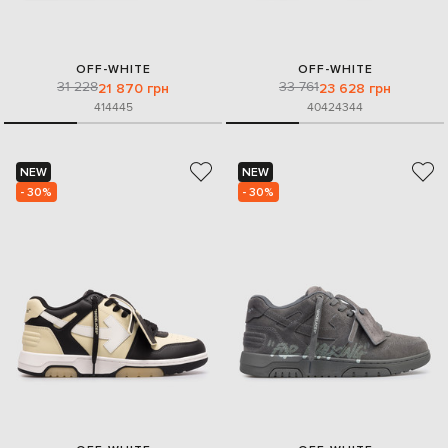
OFF-WHITE
OFF-WHITE
31 228
33 761
21 870 грн
23 628 грн
41
44
45
40
42
43
44
NEW
NEW
- 30%
- 30%