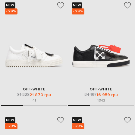
NEW
NEW
- 29%
- 29%
OFF-WHITE
OFF-WHITE
31 228
24 197
21 870 грн
16 959 грн
41
40
43
NEW
NEW
- 29%
- 29%