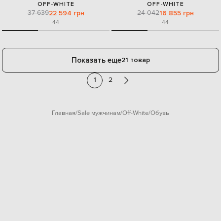
OFF-WHITE
OFF-WHITE
37 639
24 042
22 594 грн
16 855 грн
44
44
Показать еще
21 товар
1
2
Главная
Sale мужчинам
Off-White
Обувь