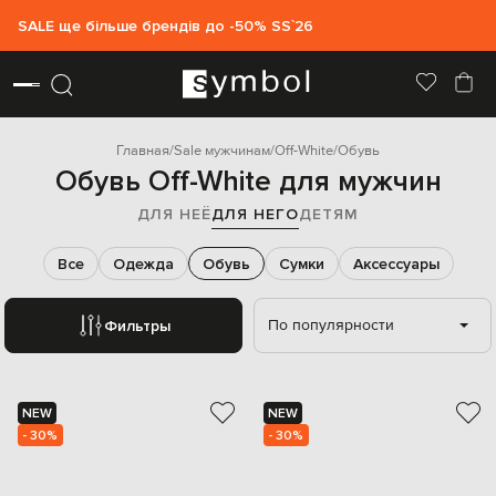
SALE ще більше брендів до -50% SS`26
Главная
Sale мужчинам
Off-White
Обувь
Обувь Off-White для мужчин
ДЛЯ НЕЁ
ДЛЯ НЕГО
ДЕТЯМ
Все
Одежда
Обувь
Сумки
Аксессуары
По популярности
Фильтры
NEW
NEW
- 30%
- 30%