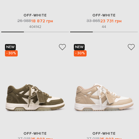
OFF-WHITE
OFF-WHITE
26 988
33 865
18 872 грн
23 731 грн
40
41
42
44
NEW
NEW
- 30%
- 30%
OFF-WHITE
OFF-WHITE
37 018
37 018