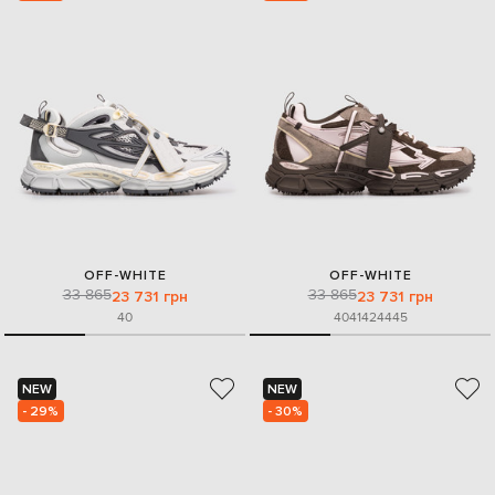
OFF-WHITE
OFF-WHITE
33 865
33 865
23 731 грн
23 731 грн
40
40
41
42
44
45
NEW
NEW
- 29%
- 30%