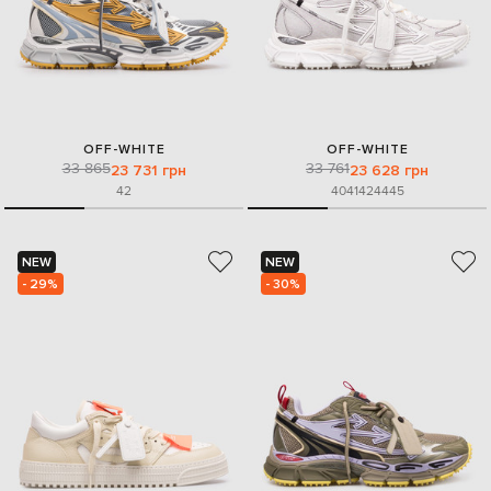
OFF-WHITE
OFF-WHITE
33 865
33 761
23 731 грн
23 628 грн
42
40
41
42
44
45
NEW
NEW
- 29%
- 30%