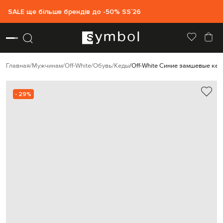
SALE ще більше брендів до -50% SS`26
Главная
Мужчинам
Off-White
Обувь
Кеды
Off-White Синие замшевые кед
- 29%