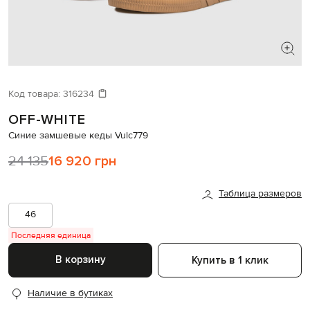
ИЩЕТЕ НОВЫЙ ОБРАЗ?
Давайте подберем что-то еще
Код товара:
316234
OFF-WHITE
Похожие товары
Синие замшевые кеды Vulc779
24 135
16 920 грн
Таблица размеров
46
Последняя единица
В корзину
Купить в 1 клик
Наличие в бутиках