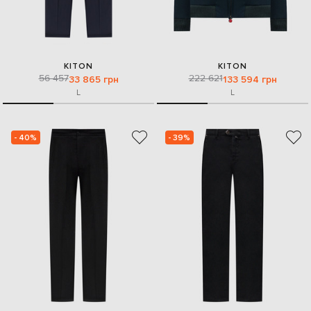
KITON
KITON
56 457
222 621
33 865 грн
133 594 грн
L
L
- 40%
- 39%