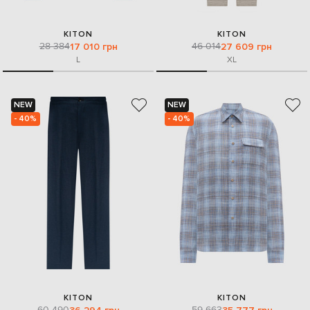
KITON
KITON
28 384
46 014
17 010 грн
27 609 грн
L
XL
NEW
NEW
- 40%
- 40%
KITON
KITON
60 490
59 663