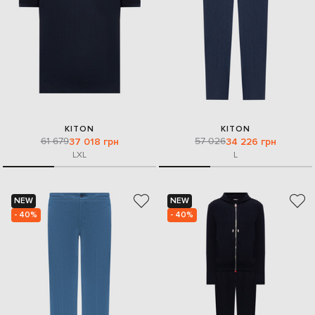
KITON
KITON
61 679
57 026
37 018 грн
34 226 грн
L
XL
L
NEW
NEW
- 40%
- 40%