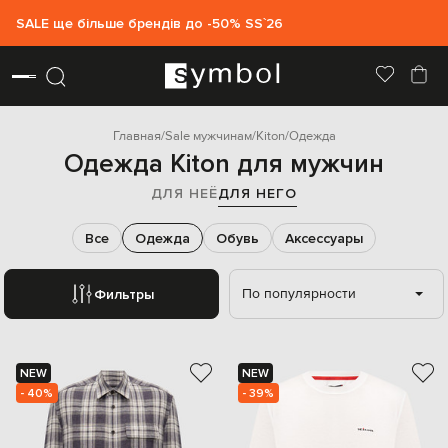
SALE ще більше брендів до -50% SS`26
Главная
Sale мужчинам
Kiton
Одежда
Одежда Kiton для мужчин
ДЛЯ НЕЁ
ДЛЯ НЕГО
Все
Одежда
Обувь
Аксессуары
По популярности
Фильтры
NEW
NEW
- 40%
- 39%