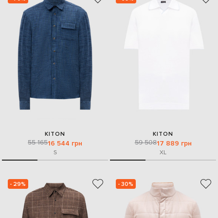
KITON
KITON
55 165
59 508
16 544 грн
17 889 грн
S
XL
- 29%
- 30%