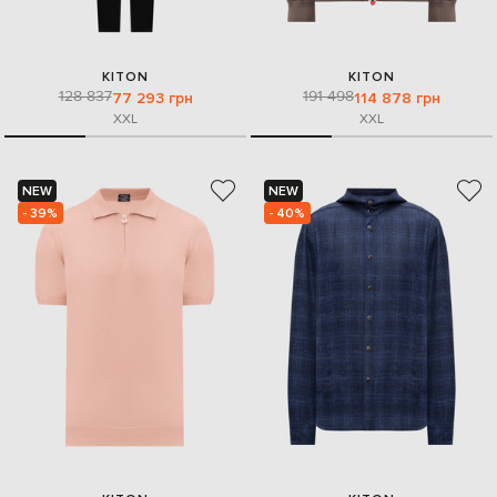
KITON
KITON
128 837
191 498
77 293 грн
114 878 грн
XXL
XXL
NEW
NEW
- 39%
- 40%