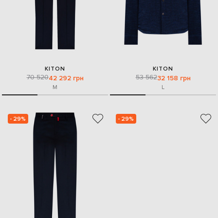
KITON
KITON
70 520
53 562
42 292 грн
32 158 грн
M
L
- 29%
- 29%