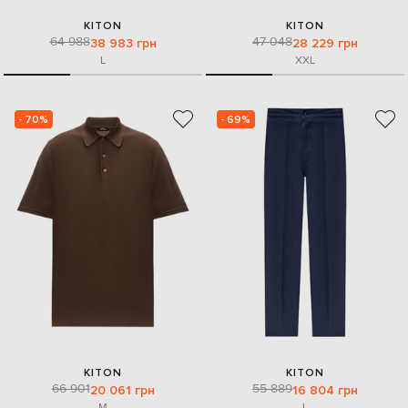
KITON
KITON
64 988
47 048
38 983 грн
28 229 грн
L
XXL
- 70%
- 69%
KITON
KITON
66 901
55 889
20 061 грн
16 804 грн
M
L