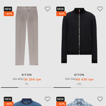
NEW
NEW
- 40%
- 40%
KITON
KITON
60 490
110 742
36 294 грн
66 436 грн
XL
L
XL
NEW
NEW
- 39%
- 40%