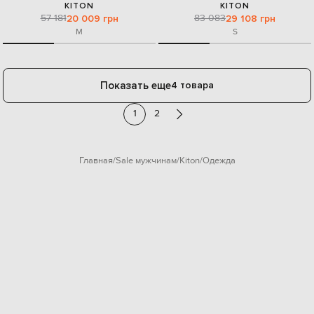
KITON
KITON
57 181
83 083
20 009 грн
29 108 грн
M
S
Показать еще
4 товара
1
2
Главная
Sale мужчинам
Kiton
Одежда