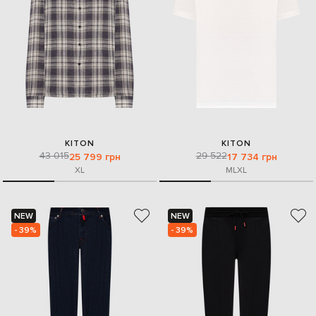
KITON
KITON
43 015
29 522
25 799 грн
17 734 грн
XL
M
L
XL
NEW
NEW
- 39%
- 39%