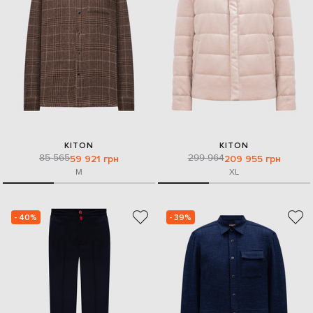
KITON
KITON
85 565
299 964
59 921 грн
209 955 грн
M
XL
- 40%
- 39%