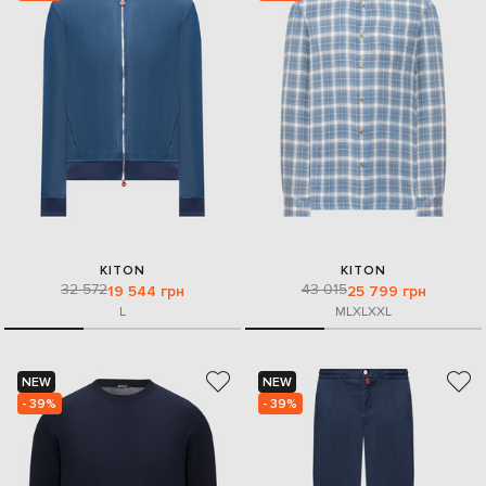
KITON
KITON
32 572
43 015
19 544 грн
25 799 грн
L
M
L
XL
XXL
NEW
NEW
- 39%
- 39%