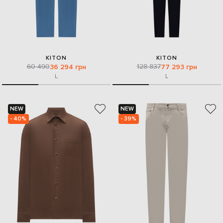
KITON
KITON
60 490
128 837
36 294 грн
77 293 грн
L
L
NEW
NEW
- 40%
- 39%