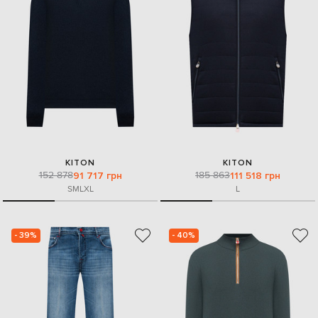
KITON
KITON
152 878
185 863
91 717 грн
111 518 грн
S
M
L
XL
L
- 39%
- 40%