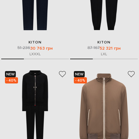
KITON
KITON
51 236
87 167
30 763 грн
52 321 грн
L
XXXL
L
XL
NEW
NEW
- 40%
- 40%