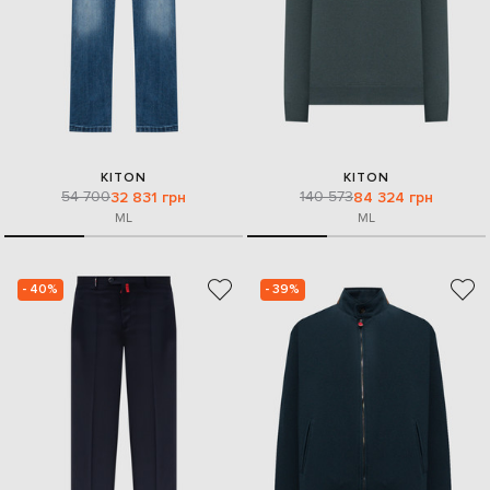
KITON
KITON
54 700
140 573
32 831 грн
84 324 грн
M
L
M
L
- 40%
- 39%