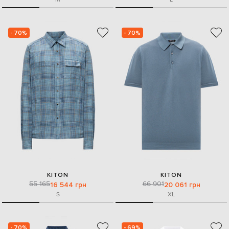
- 70%
- 70%
KITON
KITON
55 165
66 901
16 544 грн
20 061 грн
S
XL
- 70%
- 69%