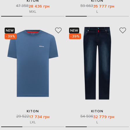
KITON
KITON
47 358
59 663
28 436 грн
35 777 грн
M
XL
L
NEW
NEW
- 39%
- 39%
KITON
KITON
29 522
54 596
17 734 грн
32 779 грн
L
XL
L