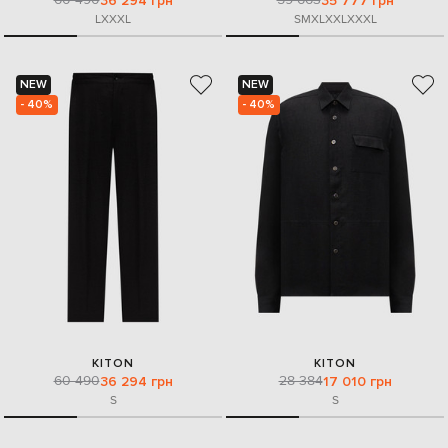
36 294 грн
35 777 грн
L
XXXL
S
M
XL
XXL
XXXL
NEW
NEW
- 40%
- 40%
KITON
KITON
60 490
28 384
36 294 грн
17 010 грн
S
S