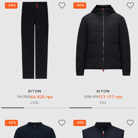
- 39%
- 40%
KITON
KITON
74 708
295 311
44 825 грн
177 177 грн
L
XXL
XXL
- 40%
- 39%