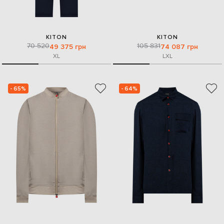
KITON
KITON
70 520
105 831
49 375 грн
74 087 грн
XL
L
XL
- 65%
- 64%