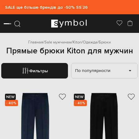
SALE ще більше брендів до -50% SS`26
Главная
Sale мужчинам
Kiton
Одежда
Брюки
Прямые брюки Kiton для мужчин
По популярности
Фильтры
NEW
NEW
- 40%
- 40%