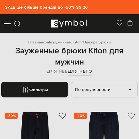
SALE ще більше брендів до -50% SS`26
Главная
Sale мужчинам
Kiton
Одежда
Брюки
Зауженные брюки Kiton для
мужчин
ДЛЯ НЕЁ
ДЛЯ НЕГО
По популярности
Фильтры
- 39%
- 40%