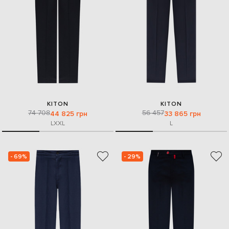
KITON
KITON
74 708
56 457
44 825 грн
33 865 грн
L
XXL
L
- 69%
- 29%