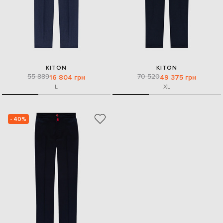
KITON
KITON
55 889
70 520
16 804 грн
49 375 грн
L
XL
- 40%