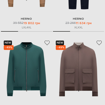
HERNO
HERNO
39 552
23 266
19 802 грн
11 634 грн
L
XL
4XL
XL
XXL
NEW
NEW
- 49%
- 49%