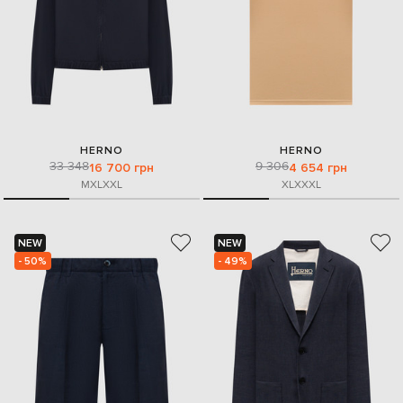
HERNO
HERNO
33 348
9 306
16 700 грн
4 654 грн
M
XL
XXL
XL
XXXL
NEW
NEW
- 50%
- 49%