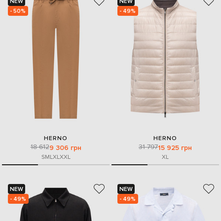
NEW
NEW
- 50%
- 49%
HERNO
HERNO
18 612
31 797
9 306 грн
15 925 грн
S
M
L
XL
XXL
XL
NEW
NEW
- 49%
- 49%