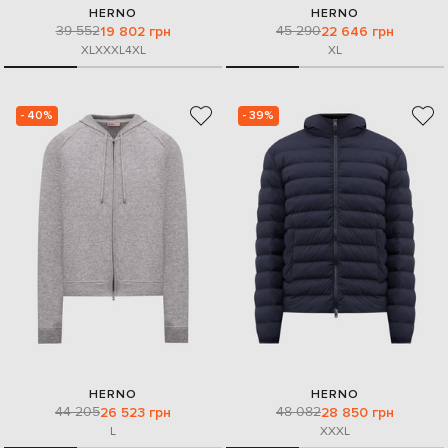
HERNO
HERNO
39 552
45 290
19 802 грн
22 646 грн
XL
XXXL
4XL
XL
- 40%
- 39%
HERNO
HERNO
44 205
48 082
26 523 грн
28 850 грн
L
XXXL