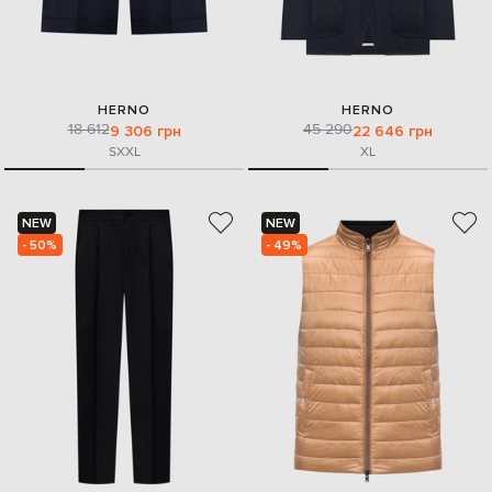
HERNO
HERNO
18 612
45 290
9 306 грн
22 646 грн
S
XXL
XL
NEW
NEW
- 50%
- 49%