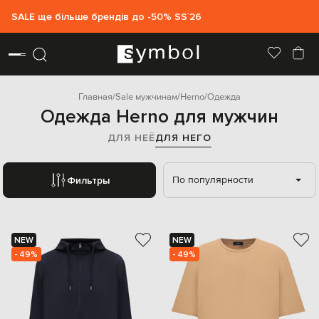
SALE ще більше брендів до -50% SS`26
Главная
Sale мужчинам
Herno
Одежда
Одежда Herno для мужчин
ДЛЯ НЕЁ
ДЛЯ НЕГО
По популярности
Фильтры
NEW
NEW
- 49%
- 49%