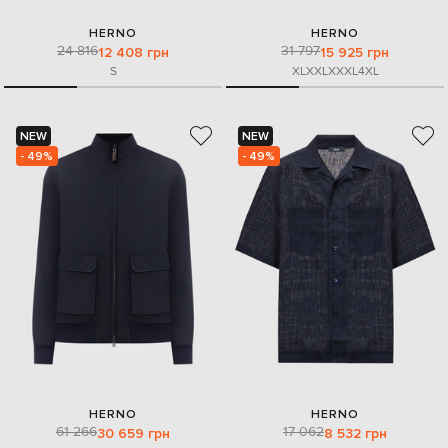
HERNO
HERNO
24 816
31 797
12 408 грн
15 925 грн
S
XL
XXL
XXXL
4XL
NEW
NEW
- 49%
- 49%
HERNO
HERNO
61 266
17 062
30 659 грн
8 532 грн