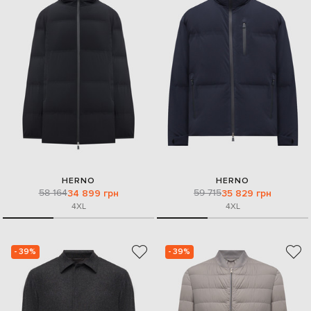
HERNO
HERNO
58 164
59 715
34 899 грн
35 829 грн
4XL
4XL
- 39%
- 39%