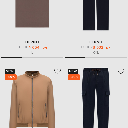
HERNO
HERNO
9 306
17 062
4 654 грн
8 532 грн
L
XXL
NEW
NEW
- 49%
- 49%