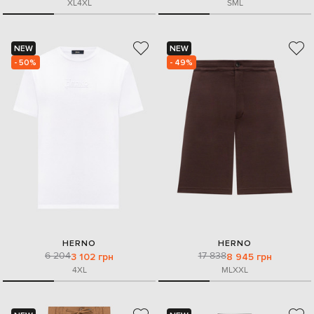
XL
4XL
S
M
L
NEW
NEW
- 50%
- 49%
HERNO
HERNO
6 204
17 838
3 102 грн
8 945 грн
4XL
M
L
XXL