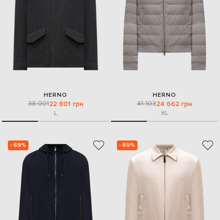
HERNO
HERNO
38 001
41 103
22 801 грн
24 662 грн
L
XL
- 69%
- 69%