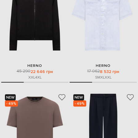
HERNO
HERNO
45 290
17 062
22 646 грн
8 532 грн
XXL
4XL
S
M
XL
XXL
NEW
NEW
- 49%
- 49%