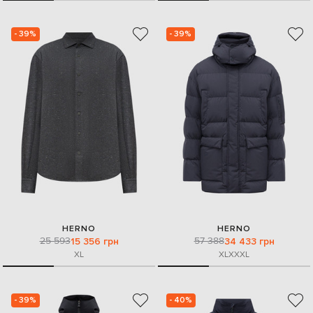
- 39%
- 39%
HERNO
HERNO
25 593
57 388
15 356 грн
34 433 грн
XL
XL
XXXL
- 39%
- 40%