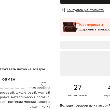
Консультация стилиста
Сертификаты
Подарочные электр
Показать похожие товары
И ОБМЕН
27
100% вискоза
розовый, фиолетовый, желтый
лет на рынке
мир
ровка, металлический логотип.
чок, потайная молния, завязка
Больше товаров из категори
сухая чистка