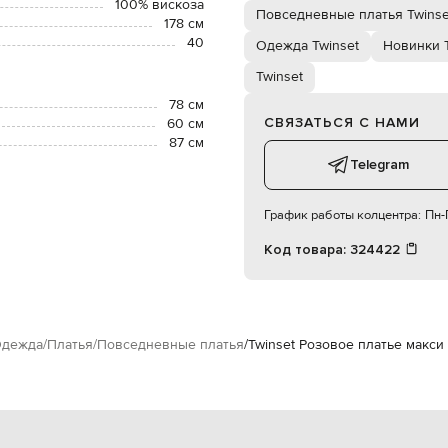
100% вискоза
Повседневные платья Twinse
178 см
40
Одежда Twinset
Новинки T
Twinset
78 см
СВЯЗАТЬСЯ С НАМИ
60 см
87 см
Telegram
График работы колцентра:
Пн-П
Код товара:
324422
дежда
Платья
Повседневные платья
Twinset Розовое платье макси