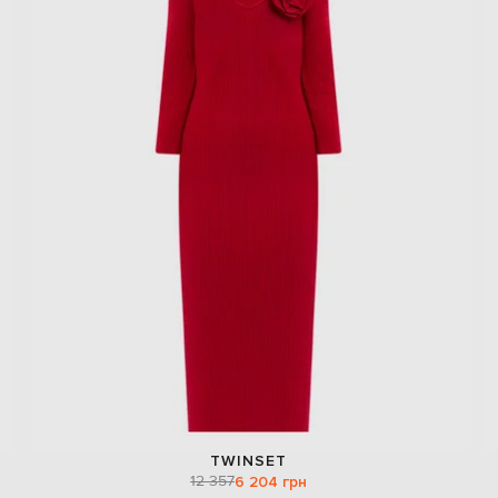
TWINSET
12 357
6 204 грн