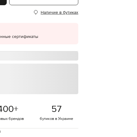
EUR
Наличие в бутиках
Denmark
€
EUR
Estonia
€
онные сертификаты
EUR
Finland
€
EUR
France
€
EUR
Germany
€
EUR
Greece
400
+
57
€
EUR
овых брендов
бутиков в Украине
Hungary
€
й
EUR