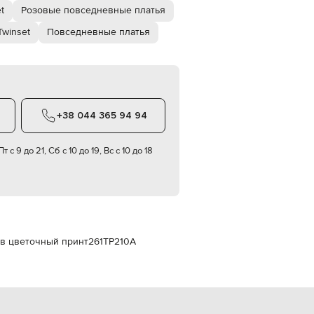
Italy
t
Розовые повседневные платья
€
winset
Повседневные платья
EUR
Latvia
€
EUR
Lithuania
€
+38 044 365 94 94
EUR
Luxembourg
€
т с 9 до 21, Сб с 10 до 19, Вс с 10 до 18
EUR
Netherlands
€
PLN
Poland
zł
 в цветочный принт
261TP210A
EUR
Portugal
€
EUR
Romania
€