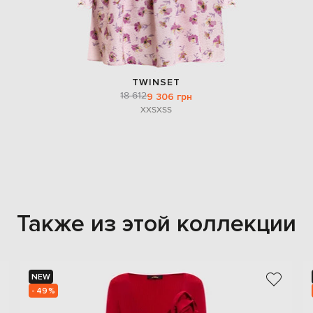
TWINSET
18 612
9 306 грн
XXS
XS
S
Также из этой коллекции
NEW
- 49%