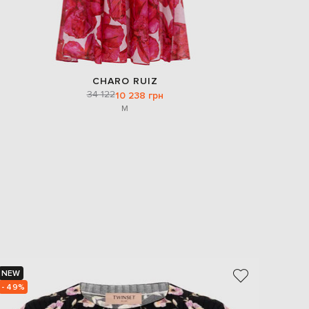
CHARO RUIZ
34 122
10 238 грн
M
NEW
NEW
- 49%
- 49%