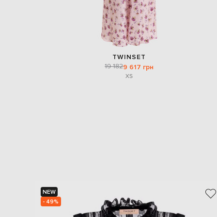
TWINSET
19 182
9 617 грн
XS
NEW
- 49%