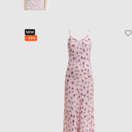
NEW
- 49%