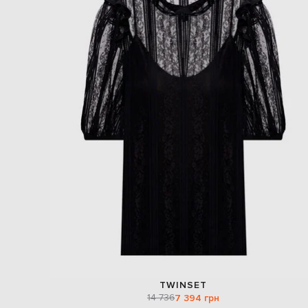
TWINSET
14 736
7 394 грн