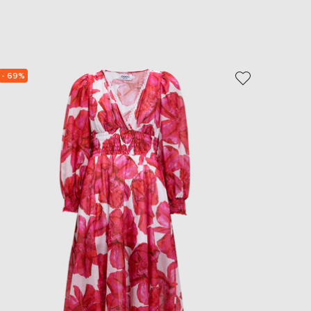
EUR
Slovakia
€
EUR
Slovenia
€
- 69%
NEW
- 49%
EUR
Spain
€
EUR
Sweden
€
UAH
Ukraine
₴
EUR
Other
€