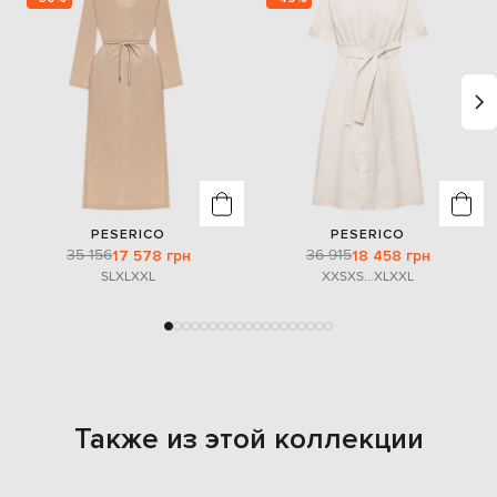
PESERICO
PESERICO
35 156
36 915
17 578 грн
18 458 грн
S
L
XL
XXL
XXS
XS
...
XL
XXL
Также из этой коллекции