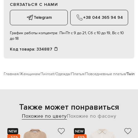
СВЯЗАТЬСЯ С НАМИ
Telegram
+38 044 365 94 94
График работы колцентра:
Пн-Пт с 9 до 21, Сб с 10 до 19, Вс с 10
до 18
Код товара:
334887
Главная
Женщинам
Twinset
Одежда
Платья
Повседневные платья
Twins
Также может понравиться
Похожие по цвету
Похожие по фасону
NEW
NEW
- 50%
- 49%