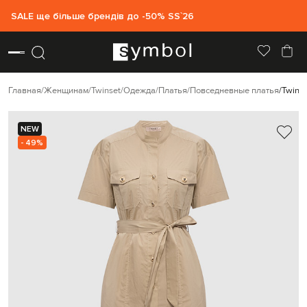
SALE ще більше брендів до -50% SS`26
Главная
Женщинам
Twinset
Одежда
Платья
Повседневные платья
Twins
NEW
- 49%