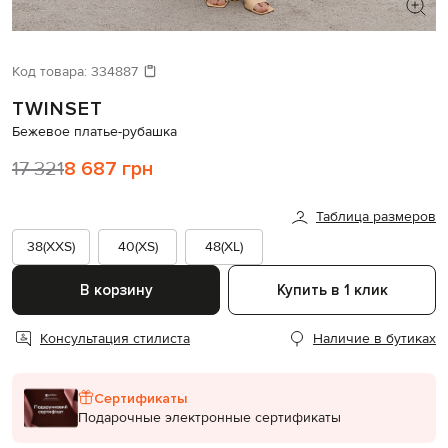
ИЩЕТЕ НОВЫЙ ОБРАЗ?
Давайте подберем что-то еще
Код товара:
334887
TWINSET
Похожие товары
Бежевое платье-рубашка
17 321
8 687 грн
Таблица размеров
38(XXS)
40(XS)
48(XL)
В корзину
Купить в 1 клик
Консультация стилиста
Наличие в бутиках
Сертификаты
Подарочные электронные сертификаты