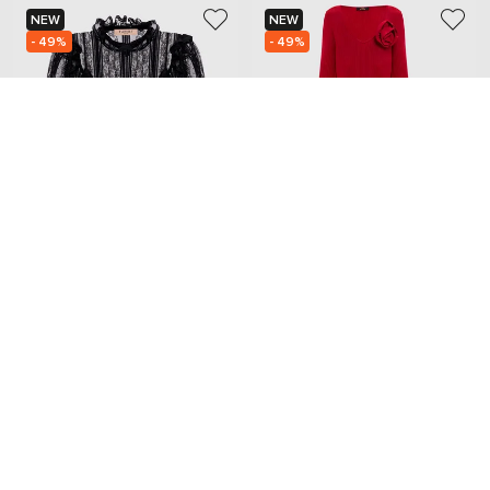
NEW
NEW
- 49%
- 49%
TWINSET
TWINSET
14 736
12 357
7 394 грн
6 204 грн
XS
S
M
Добавьте уют и красоту