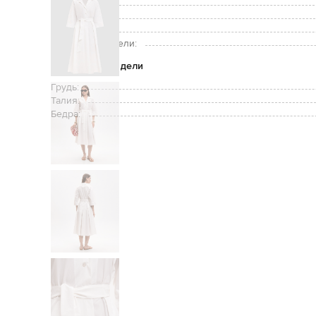
Карманы:
Уход:
Рост модели:
Размер на модели:
Параметры модели
Грудь:
Талия:
Бедра: