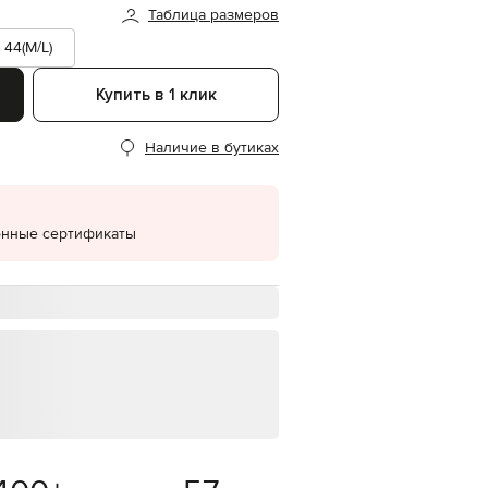
Таблица размеров
EUR
Denmark
44(M/L)
€
Купить в 1 клик
EUR
Estonia
€
Наличие в бутиках
EUR
Finland
€
EUR
онные сертификаты
France
€
EUR
Germany
€
EUR
Greece
€
EUR
Hungary
€
EUR