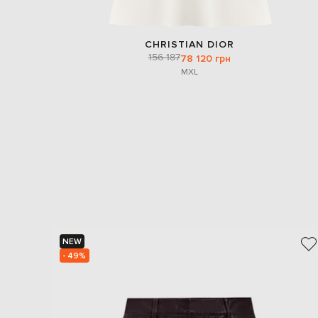
CHRISTIAN DIOR
156 187
78 120 грн
M
XL
NEW
- 49%