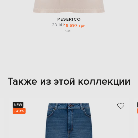
PESERICO
33 141
16 597 грн
S
M
L
Также из этой коллекции
NEW
- 49%