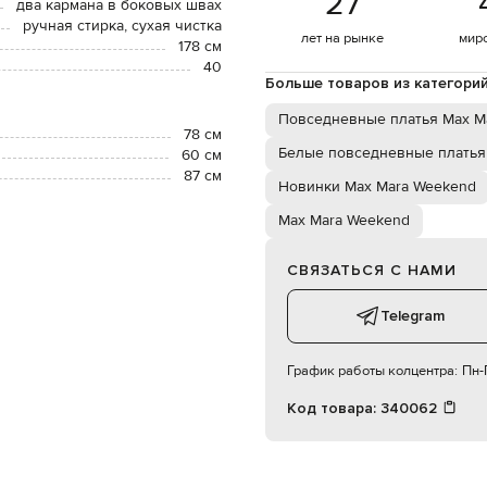
27
два кармана в боковых швах
ручная стирка, сухая чистка
лет на рынке
мир
178 см
40
Больше товаров из категори
Повседневные платья Max M
78 см
Белые повседневные платья
60 см
87 см
Новинки Max Mara Weekend
Max Mara Weekend
СВЯЗАТЬСЯ С НАМИ
Telegram
График работы колцентра:
Пн-П
Код товара:
340062