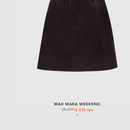
MAX MARA WEEKEND
25 231
12 616 грн
S