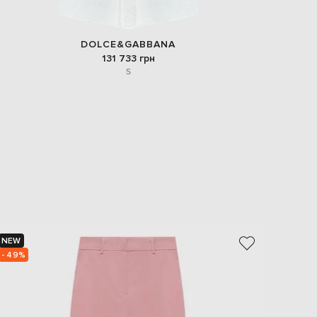
DOLCE&GABBANA
131 733 грн
S
NEW
NEW
- 49%
- 49%