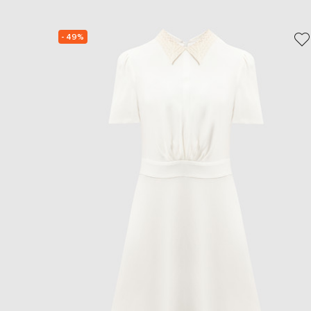
- 49%