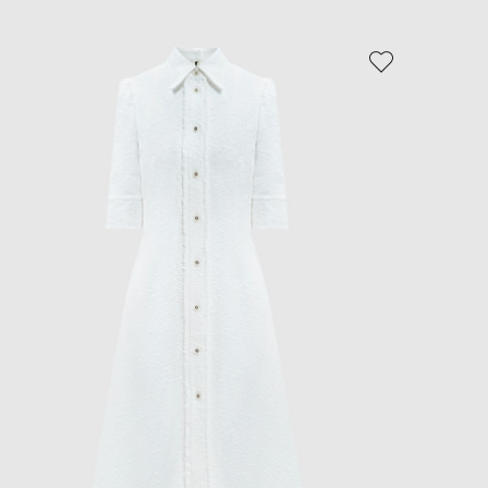
NEW
- 50%