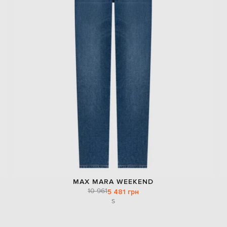
MAX MARA WEEKEND
10 961
5 481 грн
S