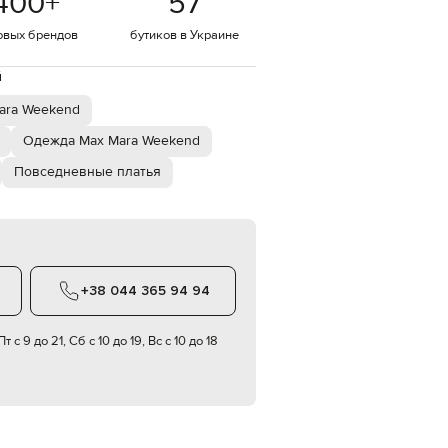
400
+
57
Italy
€
овых брендов
бутиков в Украине
EUR
Latvia
й
€
ara Weekend
EUR
Lithuania
€
Одежда Max Mara Weekend
Повседневные платья
EUR
Luxembourg
€
EUR
Netherlands
€
+38 044 365 94 94
PLN
Poland
zł
т с 9 до 21, Сб с 10 до 19, Вс с 10 до 18
EUR
Portugal
€
EUR
Romania
€