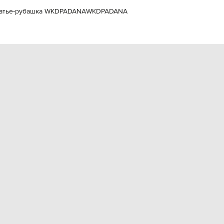
EUR
латье-рубашка WKDPADANA
WKDPADANA
Slovakia
€
EUR
Slovenia
€
EUR
Spain
€
EUR
Sweden
€
UAH
Ukraine
₴
EUR
Other
€