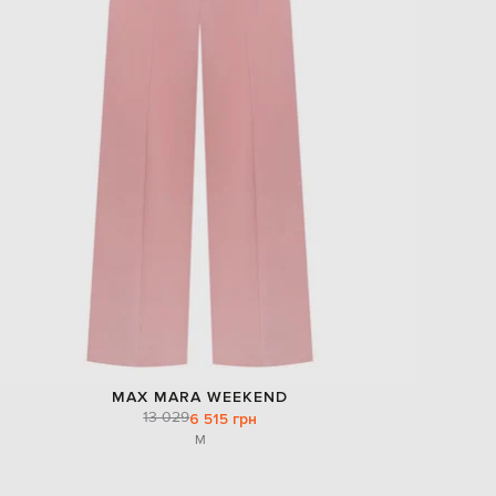
MAX MARA WEEKEND
13 029
6 515 грн
M