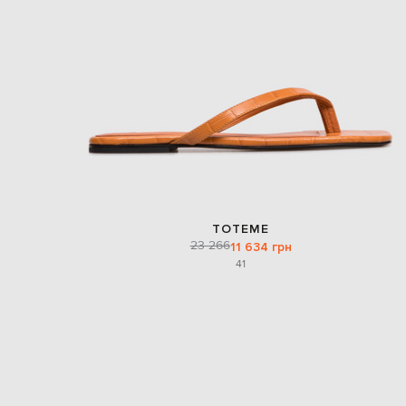
TOTEME
23 266
11 634 грн
41