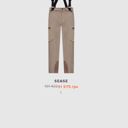
SEASE
131 422
91 975 грн
L