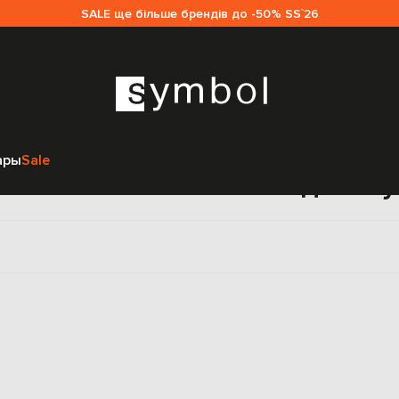
SALE ще більше брендів до -50% SS`26
Главная
Мужчинам
Sease
Одежда
Спортивная одежда
ары
Sale
тивные штаны Sease для м