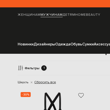
ЖЕНЩИНАМ
МУЖЧИНАМ
ДЕТЯМ
HOME
BEAUTY
Новинки
Дизайнеры
Одежда
Обувь
Сумки
Аксессу
Спор
Фильтры
1
Сбросить все
Шерсть
- 30%