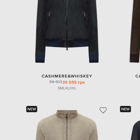
CASHMERE&WHISKEY
C
56 613
39 655 грн
S
M
L
XL
XXL
NEW
NEW