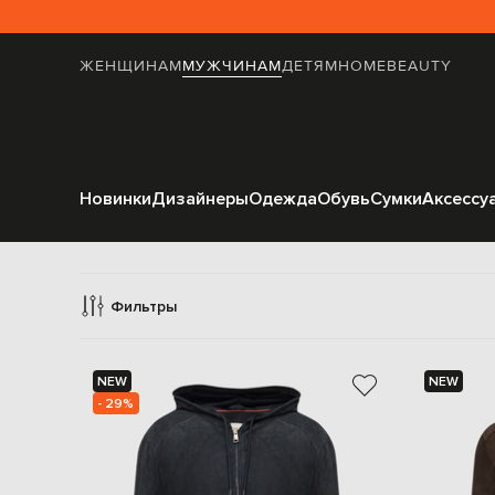
ЖЕНЩИНАМ
МУЖЧИНАМ
ДЕТЯМ
HOME
BEAUTY
Новинки
Дизайнеры
Одежда
Обувь
Сумки
Аксессу
Кожаные 
Фильтры
NEW
NEW
- 29%