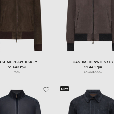
ASHMERE&WHISKEY
CASHMERE&WHISKEY
51 443 грн
51 443 грн
M
XL
L
XL
XXL
XXXL
NEW