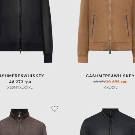
ASHMERE&WHISKEY
CASHMERE&WHISKEY
56 613
46 273 грн
39 655 грн
XS
S
M
XXL
XXXL
M
XL
XXL