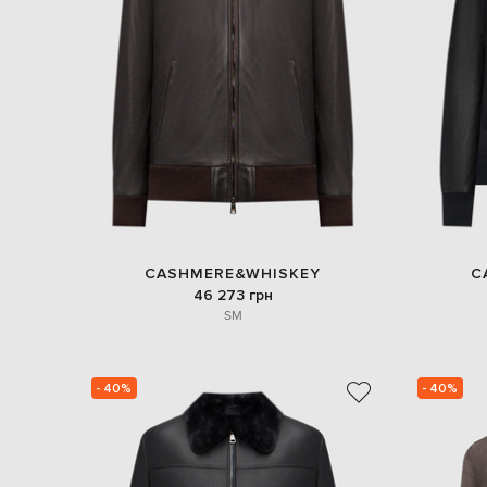
CASHMERE&WHISKEY
C
46 273 грн
S
M
- 40%
- 40%