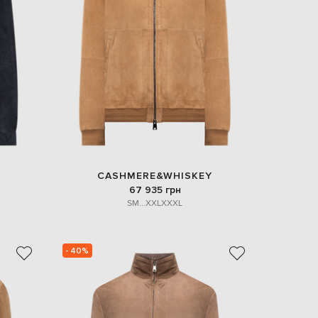
Italy
€
EUR
Latvia
€
EUR
Lithuania
€
EUR
Luxembourg
€
EUR
Netherlands
CASHMERE&WHISKEY
€
67 935 грн
S
M
...
XXL
XXXL
PLN
Poland
zł
EUR
- 40%
Portugal
€
EUR
Romania
€