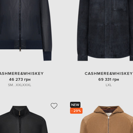
ASHMERE&WHISKEY
CASHMERE&WHISKEY
46 273 грн
69 331 грн
S
M
...
XXL
XXXL
L
XL
NEW
- 29%