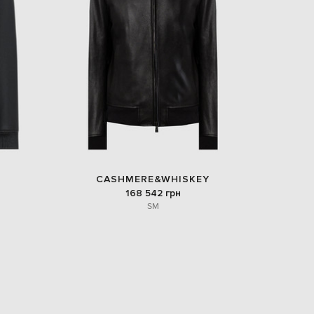
CASHMERE&WHISKEY
168 542 грн
S
M