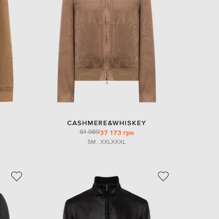
EUR
Slovakia
€
EUR
Slovenia
€
EUR
Spain
€
EUR
Sweden
€
CASHMERE&WHISKEY
UAH
Ukraine
61 989
37 173 грн
₴
S
M
...
XXL
XXXL
EUR
Other
€