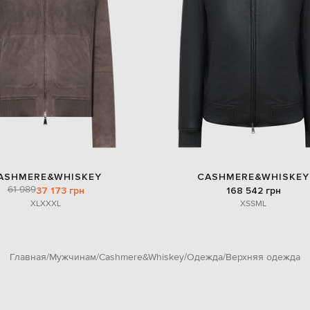
ASHMERE&WHISKEY
CASHMERE&WHISKEY
61 989
37 173 грн
168 542 грн
XL
XXXL
XS
S
M
L
Главная
Мужчинам
Cashmere&Whiskey
Одежда
Верхняя одежда