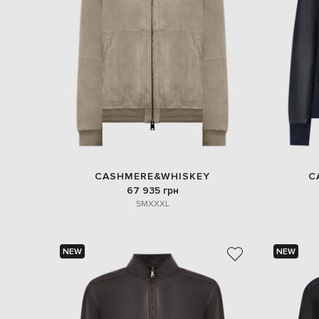
CASHMERE&WHISKEY
C
67 935 грн
S
M
XXXL
NEW
NEW