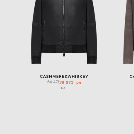
CASHMERE&WHISKEY
C
64 471
38 673 грн
6XL