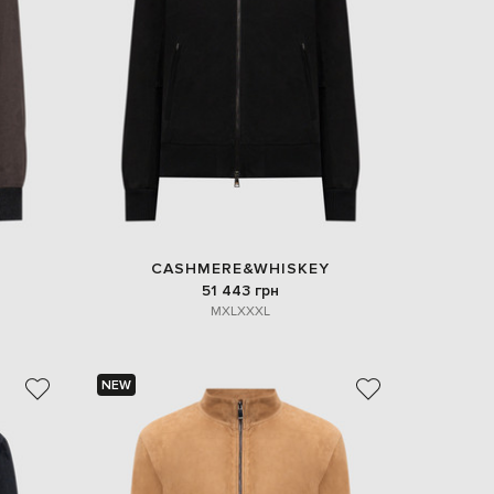
EUR
Denmark
€
EUR
Estonia
€
EUR
Finland
€
EUR
France
€
CASHMERE&WHISKEY
51 443 грн
EUR
Germany
M
XL
XXXL
€
EUR
Greece
€
NEW
EUR
Hungary
€
EUR