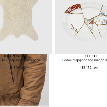
BLOOMINGVILLE
SELETTI
ый ковер Bear из шерсти
Белое фарфоровое блюдо Ki
11 416 грн
13 172 грн