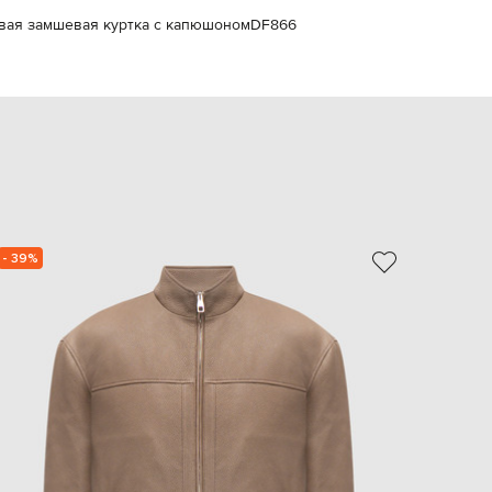
EUR
вая замшевая куртка с капюшоном
DF866
Slovakia
€
EUR
Slovenia
€
EUR
Spain
€
EUR
Sweden
€
- 39%
UAH
Ukraine
₴
EUR
Other
€