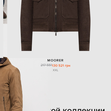
MOORER
217 551
130 521 грн
XXL
Также из этой коллекции