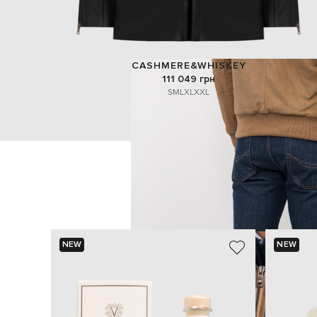
CASHMERE&WHISKEY
111 049 грн
S
M
L
XL
XXL
NEW
NEW