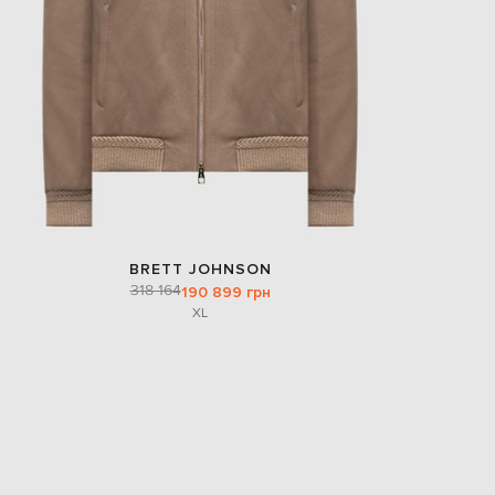
BRETT JOHNSON
318 164
190 899 грн
XL