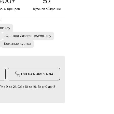
400
+
57
Italy
€
овых брендов
бутиков в Украине
EUR
Latvia
й
€
hiskey
EUR
Lithuania
€
Одежда Cashmere&Whiskey
Кожаные куртки
EUR
Luxembourg
€
EUR
Netherlands
€
+38 044 365 94 94
PLN
Poland
zł
т с 9 до 21, Сб с 10 до 19, Вс с 10 до 18
EUR
Portugal
€
EUR
Romania
€