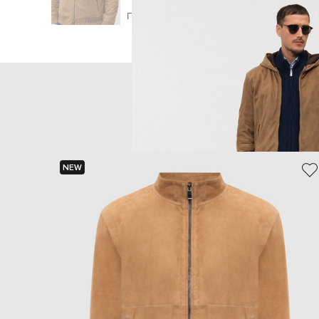
Главная
Мужчинам
Cashmere&Whiskey
О
NEW