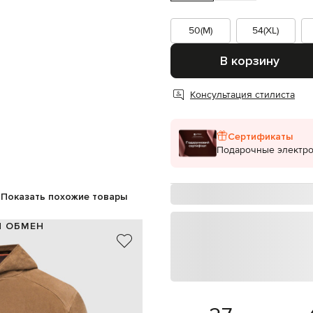
50(M)
54(XL)
В корзину
Консультация стилиста
Сертификаты
Подарочные электр
Показать похожие товары
И ОБМЕН
замша
100% хлопок
Италия
коричневый
вшитый капюшон