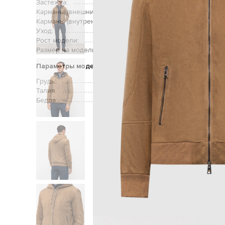
Застежка:
Карманы (внешние):
дв
Карманы (внутренние):
Уход:
Рост модели:
Размер на модели:
Параметры модели
Грудь:
Талия:
Бедра: