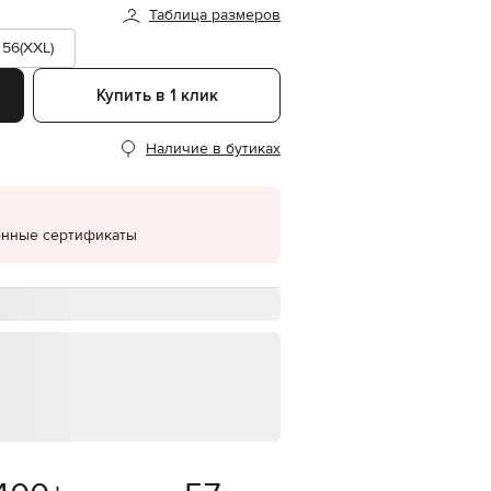
Таблица размеров
EUR
Denmark
56(XXL)
€
Купить в 1 клик
EUR
Estonia
€
Наличие в бутиках
EUR
Finland
€
EUR
онные сертификаты
France
€
EUR
Germany
€
EUR
Greece
€
EUR
Hungary
€
EUR