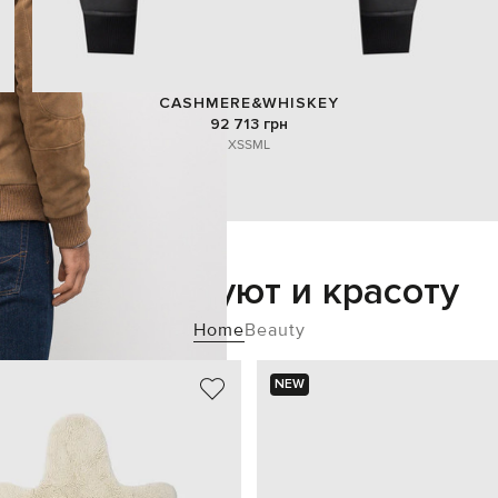
CASHMERE&WHISKEY
92 713 грн
XS
S
M
L
Добавьте уют и красоту
Home
Beauty
NEW