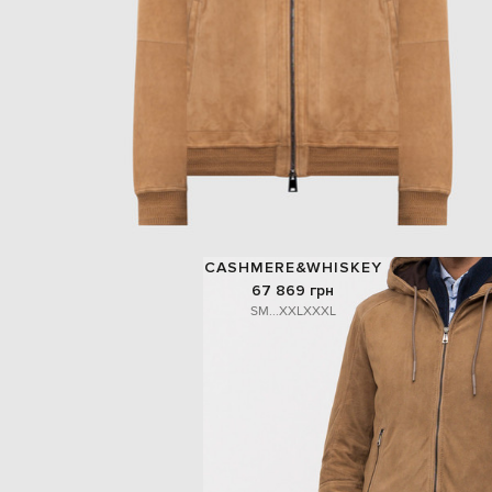
CASHMERE&WHISKEY
67 869 грн
S
M
...
XXL
XXXL