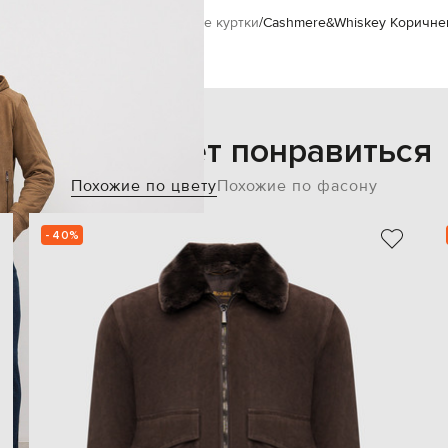
дежда
Верхняя одежда
Кожаные куртки
Cashmere&Whiskey Коричне
Также может понравиться
Похожие по цвету
Похожие по фасону
- 40%