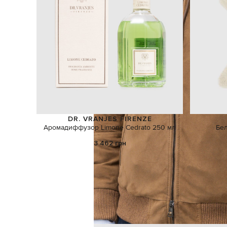
DR. VRANJES FIRENZE
Аромадиффузор Limone Cedrato 250 мл
Бел
3 462 грн