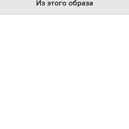
Из этого образа
NEW
- 49%
AGOLDE
20 629
10 340 грн
S
M