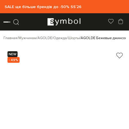
SALE ще більше брендів до -50% SS`26
Главная
Мужчинам
AGOLDE
Одежда
Шорты
AGOLDE Бежевые джинсовые
NEW
- 49%