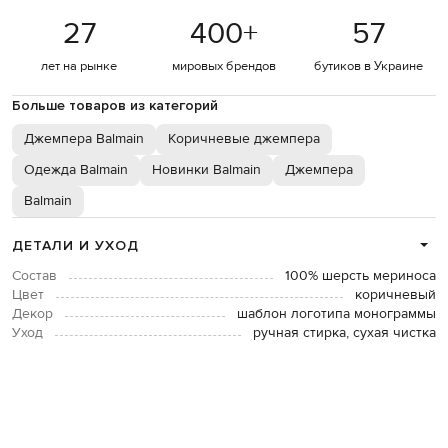
27
400
+
57
лет на рынке
мировых брендов
бутиков в Украине
Больше товаров из категорий
Джемпера Balmain
Коричневые джемпера
Одежда Balmain
Новинки Balmain
Джемпера
Balmain
ДЕТАЛИ И УХОД
Состав
100% шерсть мериноса
Цвет
коричневый
Декор
шаблон логотипа монограммы
Уход
ручная стирка, сухая чистка
Рост модели
188 см
Размер на модели
L
ОПЛАТА И ДОСТАВКА