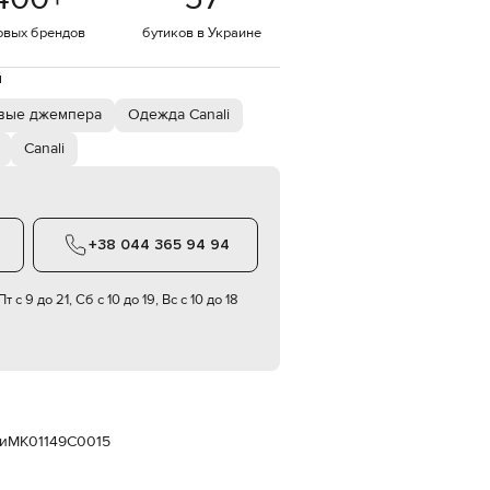
Italy
€
овых брендов
бутиков в Украине
EUR
Latvia
й
€
вые джемпера
Одежда Canali
EUR
Lithuania
Canali
€
EUR
Luxembourg
€
+38 044 365 94 94
EUR
Netherlands
€
т с 9 до 21, Сб с 10 до 19, Вс с 10 до 18
PLN
Poland
zł
EUR
Portugal
€
и
MK01149C0015
EUR
Romania
€