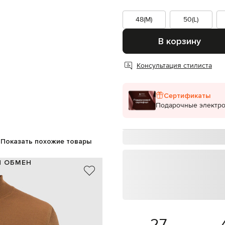
48(M)
50(L)
В корзину
Консультация стилиста
Сертификаты
Подарочные электр
Показать похожие товары
И ОБМЕН
100% шерсть
Италия
коричневый
молния
ручная стирка, сухая чистка
27