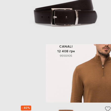
CANALI
12 408 грн
95
100
105
- 40%