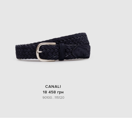
CANALI
18 458 грн
90
100
...
115
120