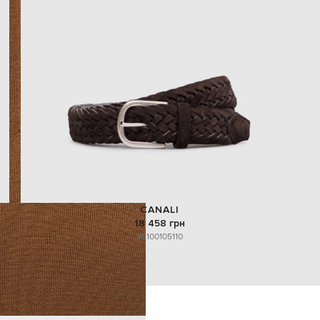
CANALI
18 458 грн
95
100
105
110