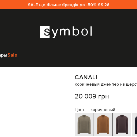
SALE ще більше брендів до -50% SS`26
нам
Canali
Одежда
Джемпера
Canali Коричневый джемпер из шерст
ары
Sale
Код товара:
344915
CANALI
Коричневый джемпер из шерс
20 009 грн
Цвет —
коричневый