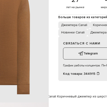
187 см
50
лет на рынке
мир
Больше товаров из категори
102 см
86 см
Джемпера Canali
Коричне
94 см
Новинки Canali
Джемпера
СВЯЗАТЬСЯ С НАМИ
Telegram
График работы колцентра:
Пн-П
Код товара:
344915
нам
Canali
Одежда
Джемпера
Canali Коричневый джемпер из шерст