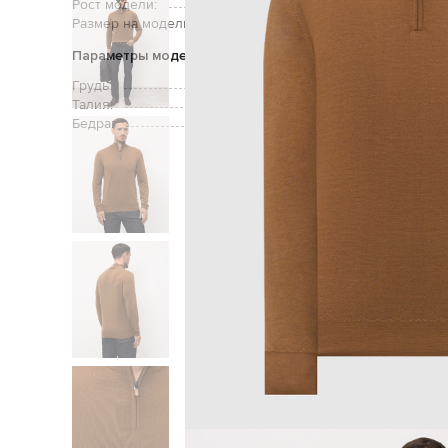
Рост модели:
Размер на модели:
Параметры модели
Грудь:
Талия:
Бедра:
Главная
Мужчи