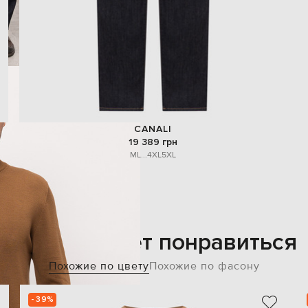
CANALI
19 389 грн
M
L
...
4XL
5XL
Также может понравиться
Похожие по цвету
Похожие по фасону
- 39%