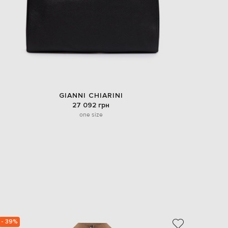
GIANNI CHIARINI
27 092 грн
one size
- 39%
NEW