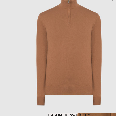
CASHMERE&WHISKEY