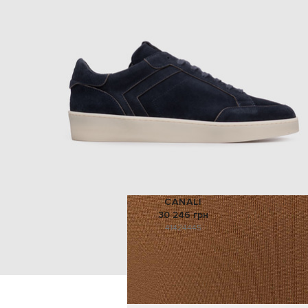
CANALI
30 246 грн
41
42
44
45