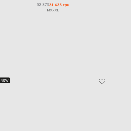
52 373
31 435 грн
M
XXXL
NEW
NEW