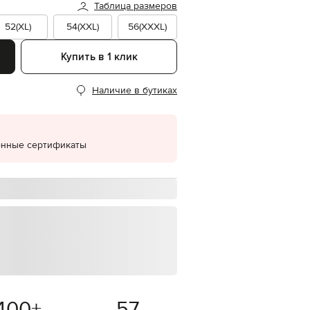
Таблица размеров
EUR
52(XL)
54(XXL)
56(XXXL)
Denmark
€
Купить в 1 клик
EUR
Estonia
€
Наличие в бутиках
EUR
Finland
€
EUR
онные сертификаты
France
€
EUR
Germany
€
EUR
Greece
€
EUR
Hungary
€
400
+
57
EUR