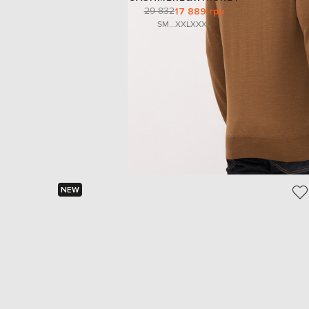
29 832
17 889 грн
S
M
...
XXL
XXXL
NEW