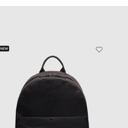
EUR
Slovakia
€
EUR
Slovenia
€
EUR
Spain
€
NEW
EUR
Sweden
€
UAH
Ukraine
₴
EUR
Other
€