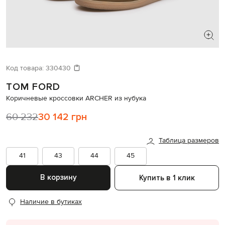
ИЩЕТЕ НОВЫЙ ОБРАЗ?
Давайте подберем что-то еще
Код товара:
330430
TOM FORD
Похожие товары
Коричневые кроссовки ARCHER из нубука
60 232
30 142 грн
Таблица размеров
41
43
44
45
В корзину
Купить в 1 клик
Наличие в бутиках