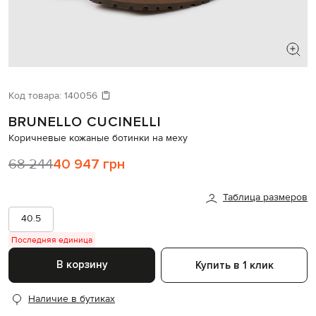
ИЩЕТЕ НОВЫЙ ОБРАЗ?
Давайте подберем что-то еще
Код товара:
140056
BRUNELLO CUCINELLI
Похожие товары
Коричневые кожаные ботинки на меху
68 244
40 947 грн
Таблица размеров
40.5
Последняя единица
В корзину
Купить в 1 клик
Наличие в бутиках