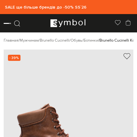
SALE ще більше брендів до -50% SS`26
Главная
Мужчинам
Brunello Cucinelli
Обувь
Ботинки
Brunello Cucinelli 
- 39%