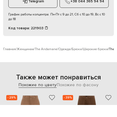
Telegram
+38 044 365 94 94
График работы колцентра:
Пн-Пт с 9 до 21, Сб с 10 до 19, Вс с 10
до 18
Код товара:
221903
Главная
Женщинам
The Andamane
Одежда
Брюки
Широкие брюки
The 
Также может понравиться
Похожие по цвету
Похожие по фасону
- 29%
- 39%