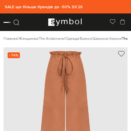
SALE ще більше брендів до -50% SS`26
Главная
Женщинам
The Andamane
Одежда
Брюки
Широкие брюки
The 
- 74%