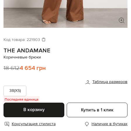
ИЩЕТЕ НОВЫЙ ОБРАЗ?
Давайте подберем что-то еще
Код товара:
221903
THE ANDAMANE
Похожие товары
Коричневые брюки
18 612
4 654 грн
Таблица размеров
38(XS)
Последняя единица
В корзину
Купить в 1 клик
Консультация стилиста
Наличие в бутиках