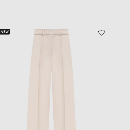
EUR
Slovakia
€
EUR
Slovenia
€
NEW
NEW
EUR
Spain
€
EUR
Sweden
€
UAH
Ukraine
₴
EUR
Other
€