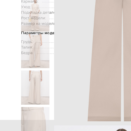
Карманы:
два боковы
Уход:
Подкладка деталей:
Рост модели:
Размер на модели:
Параметры модели
Грудь:
Талия:
Бедра:
Главная
Женщинам
Peserico
Од