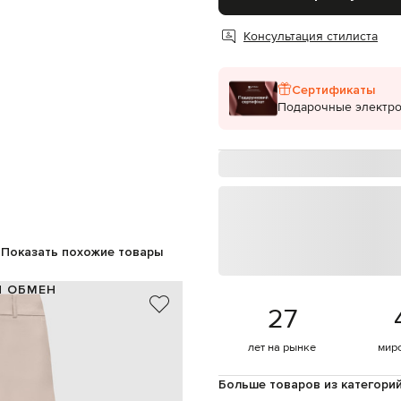
Консультация стилиста
Сертификаты
Подарочные электр
Показать похожие товары
И ОБМЕН
27
100% шерсть
Италия
лет на рынке
мир
бежевый
брендовый патч логотипа
Больше товаров из категори
пуговица, крючки, молния