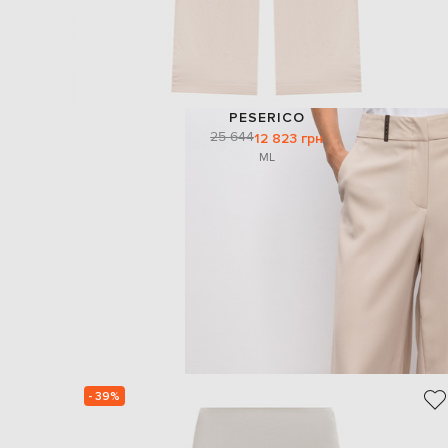
PESERICO
25 644
12 823 грн
M
L
- 39%