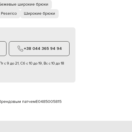
Italy
Бежевые широкие брюки
€
Peserico
Широкие брюки
EUR
Latvia
€
EUR
Lithuania
€
+38 044 365 94 94
EUR
Luxembourg
€
т с 9 до 21, Сб с 10 до 19, Вс с 10 до 18
EUR
Netherlands
€
PLN
Poland
zł
 брендовым патчем
E0485005815
EUR
Portugal
€
EUR
Romania
€