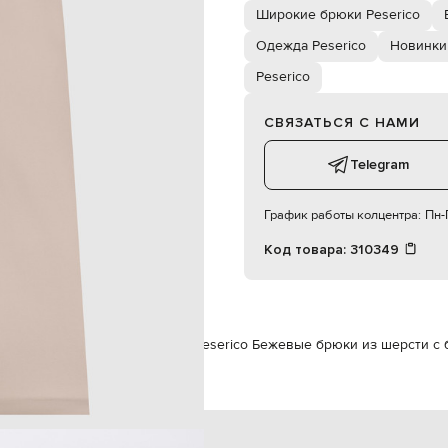
х кармана, два задних кармана
Широкие брюки Peserico
сухая чистка
61% ацетат, 39% купро
Одежда Peserico
Новинки 
172 см
Peserico
40
СВЯЗАТЬСЯ С НАМИ
82
61
Telegram
90
График работы колцентра:
Пн-П
Код товара:
310349
ежда
Брюки
Широкие брюки
Peserico Бежевые брюки из шерсти с