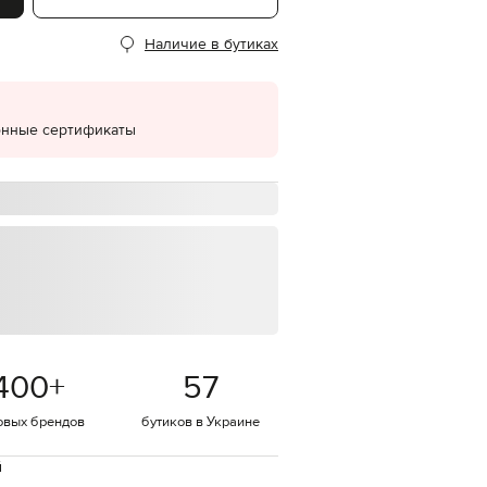
EUR
Наличие в бутиках
Denmark
€
EUR
Estonia
€
онные сертификаты
EUR
Finland
€
EUR
France
€
EUR
Germany
€
EUR
Greece
400
+
57
€
EUR
овых брендов
бутиков в Украине
Hungary
€
й
EUR