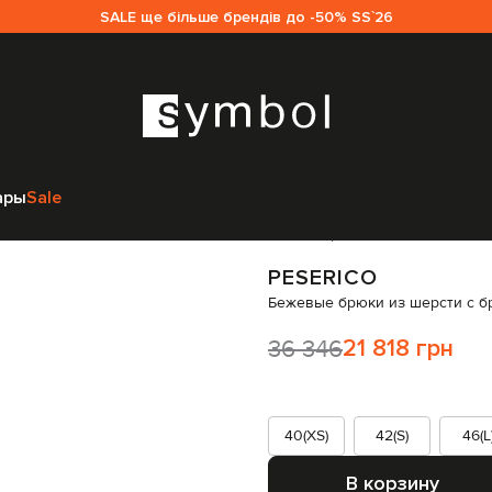
SALE ще більше брендів до -50% SS`26
ежда
Брюки
Широкие брюки
Peserico Бежевые брюки из шерсти с
ары
Sale
Код товара:
310349
PESERICO
Бежевые брюки из шерсти с б
36 346
21 818 грн
40(XS)
42(S)
46(L
В корзину