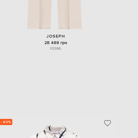
JOSEPH
28 488 грн
XS
S
M
L
- 40%
- 40%