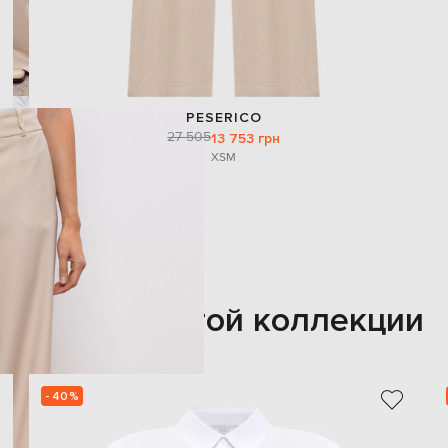
PESERICO
27 505
13 753 грн
XS
M
Также из этой коллекции
- 40%