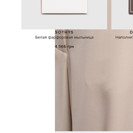
SOTHYS
D
Белая фарфоровая мыльница
Наполни
4 566 грн