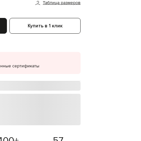
Таблица размеров
EUR
Denmark
€
Купить в 1 клик
EUR
Estonia
€
EUR
Finland
€
EUR
онные сертификаты
France
€
EUR
Germany
€
EUR
Greece
€
EUR
Hungary
€
400
+
57
EUR