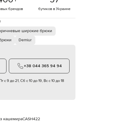
Italy
€
овых брендов
бутиков в Украине
EUR
Latvia
й
€
оричневые широкие брюки
EUR
Lithuania
брюки
Demiur
€
EUR
Luxembourg
€
+38 044 365 94 94
EUR
Netherlands
€
т с 9 до 21, Сб с 10 до 19, Вс с 10 до 18
PLN
Poland
zł
EUR
Portugal
€
з кашемира
CASH422
EUR
Romania
€