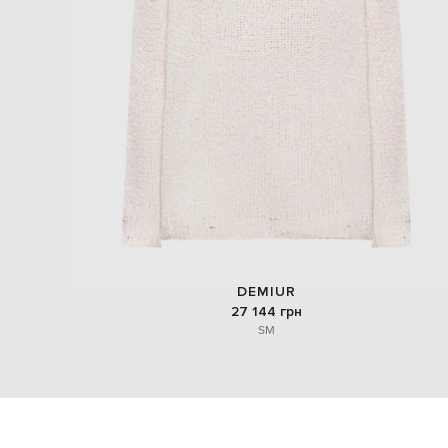
DEMIUR
27 144 грн
S
M