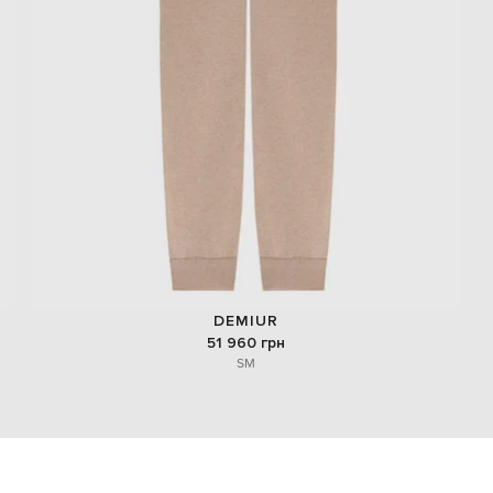
DEMIUR
51 960 грн
S
M