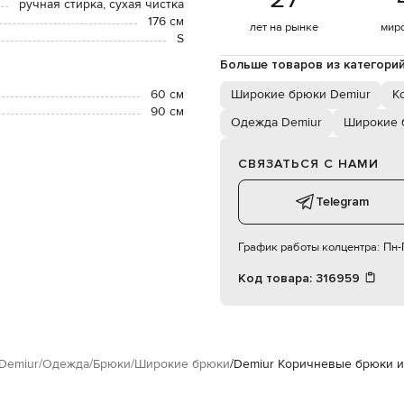
ручная стирка, сухая чистка
176 см
лет на рынке
мир
S
Больше товаров из категори
60 см
Широкие брюки Demiur
К
90 см
Одежда Demiur
Широкие 
СВЯЗАТЬСЯ С НАМИ
Telegram
График работы колцентра:
Пн-П
Код товара:
316959
Demiur
Одежда
Брюки
Широкие брюки
Demiur Коричневые брюки и