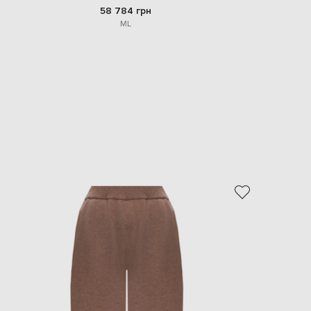
58 784 грн
M
L