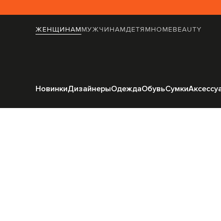
ЖЕНЩИНАМ
МУЖЧИНАМ
ДЕТЯМ
HOME
BEAUTY
Главная
Женщинам
Новинки
Дизайнеры
Одежда
Обувь
Сумки
Аксессу