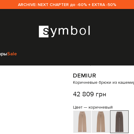
ARCHIVE: NEXT CHAPTER до -60% + EXTRA -50%
Demiur
Одежда
Брюки
Широкие брюки
Demiur Коричневые брюки и
ары
Sale
Код товара:
316959
DEMIUR
Коричневые брюки из кашеми
42 809 грн
Цвет —
коричневый