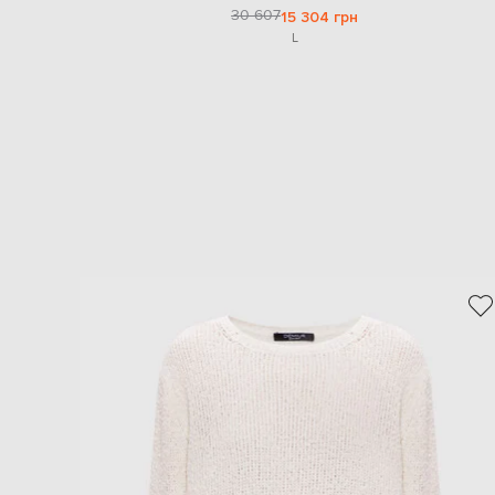
30 607
15 304 грн
L