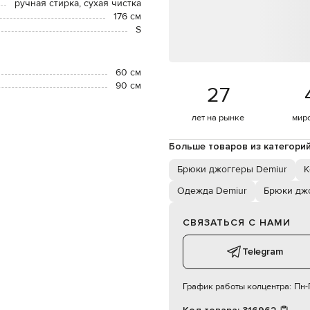
ручная стирка, сухая чистка
176 см
S
60 см
90 см
27
лет на рынке
мир
Больше товаров из категори
Брюки джоггеры Demiur
К
Одежда Demiur
Брюки дж
СВЯЗАТЬСЯ С НАМИ
Telegram
График работы колцентра:
Пн-П