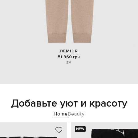
DEMIUR
51 960 грн
S
M
Добавьте уют и красоту
Home
Beauty
NEW