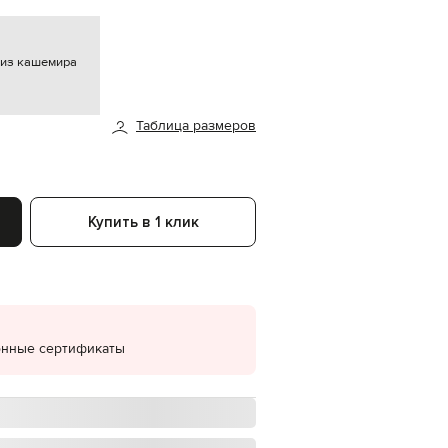
EUR
Denmark
€
 из кашемира
EUR
Estonia
€
Таблица размеров
EUR
Finland
€
EUR
France
Купить в 1 клик
€
EUR
Germany
€
EUR
Greece
€
онные сертификаты
EUR
Hungary
€
EUR