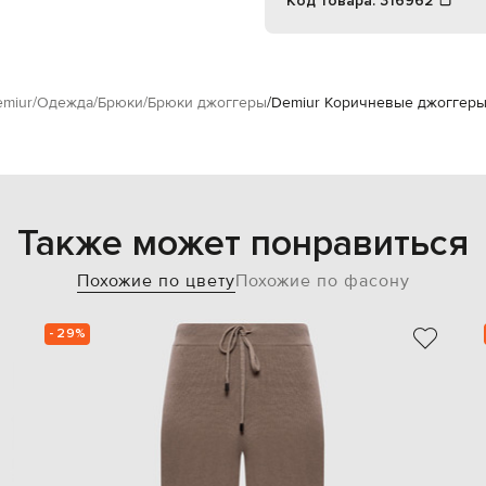
Код товара:
316962
miur
Одежда
Брюки
Брюки джоггеры
Demiur Коричневые джоггеры
Также может понравиться
Похожие по цвету
Похожие по фасону
- 29%