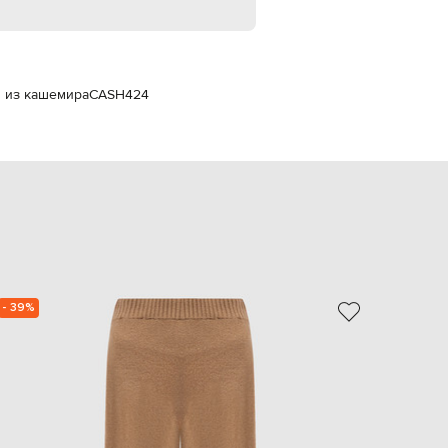
EUR
Slovakia
€
EUR
Slovenia
 из кашемира
CASH424
€
EUR
Spain
€
EUR
Sweden
€
UAH
Ukraine
₴
- 39%
- 59%
EUR
Other
€