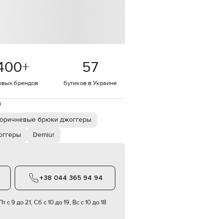
Italy
€
EUR
Latvia
€
EUR
Lithuania
400
+
57
€
овых брендов
бутиков в Украине
EUR
Luxembourg
€
й
EUR
Netherlands
оричневые брюки джоггеры
€
оггеры
Demiur
PLN
Poland
zł
EUR
Portugal
+38 044 365 94 94
€
EUR
т с 9 до 21, Сб с 10 до 19, Вс с 10 до 18
Romania
€