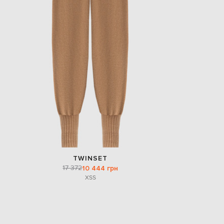
TWINSET
17 372
10 444 грн
XS
S