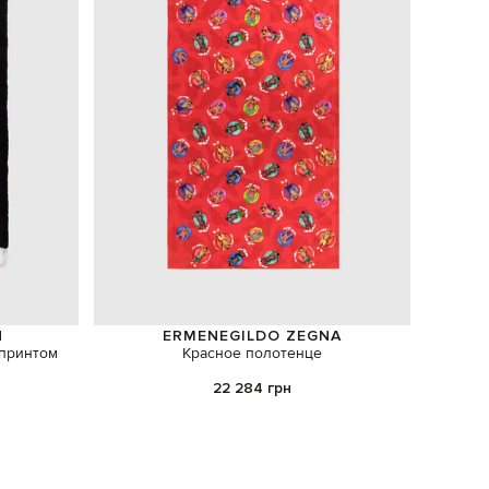
N
ERMENEGILDO ZEGNA
 принтом
Красное полотенце
Синее
22 284 грн