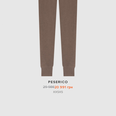
PESERICO
29 986
20 991 грн
XXS
XS