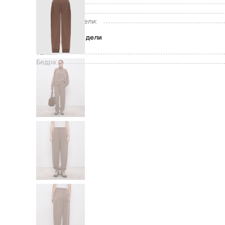
Уход:
Рост модели:
Размер на модели:
Параметры модели
Талия:
Бедра: