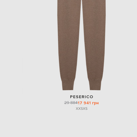
PESERICO
29 884
17 941 грн
XXS
XS