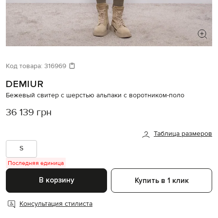
ИЩЕТЕ НОВЫЙ ОБРАЗ?
Давайте подберем что-то еще
Код товара:
316969
DEMIUR
Похожие товары
Бежевый свитер с шерстью альпаки с воротником-поло
36 139 грн
Таблица размеров
S
Последняя единица
В корзину
Купить в 1 клик
Консультация стилиста