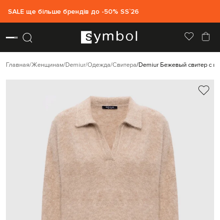
SALE ще більше брендів до -50% SS`26
Главная
Женщинам
Demiur
Одежда
Свитера
Demiur Бежевый свитер с ш