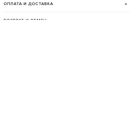
ОПЛАТА И ДОСТАВКА
ВОЗВРАТ И ОБМЕН
СВЯЗАТЬСЯ С НАМИ
Telegram
+38 044 365 94 94
График работы колцентра:
Пн-Пт с 9 до 21, Сб с 10 до 19, Вс с 10
до 18
Код товара:
335428
Главная
Женщинам
Marc Le Bihan
Одежда
Платья
Повседневные платья