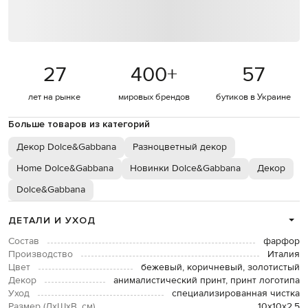
27
400
+
57
лет на рынке
мировых брендов
бутиков в Украине
Больше товаров из категорий
Декор Dolce&Gabbana
Разноцветный декор
Home Dolce&Gabbana
Новинки Dolce&Gabbana
Декор
Dolce&Gabbana
ДЕТАЛИ И УХОД
Состав
фарфор
Производство
Италия
Цвет
бежевый, коричневый, золотистый
Декор
анималистический принт, принт логотипа
Уход
специализированная чистка
Размер (ДхШхВ, см)
10х10х2,5