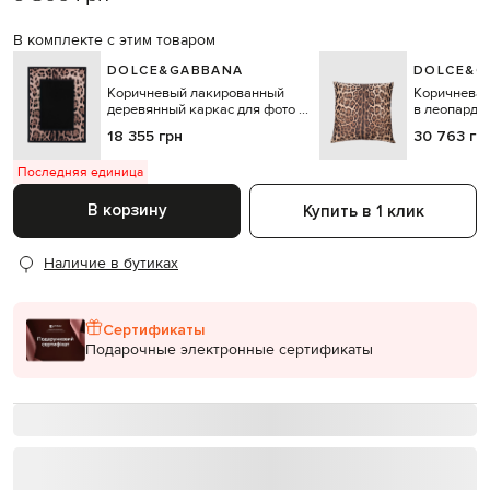
В комплекте с этим товаром
DOLCE&GABBANA
DOLCE&G
Коричневый лакированный
Коричневая
деревянный каркас для фото в
в леопардо
анималистичный принт
18 355 грн
30 763 гр
Последняя единица
В корзину
Купить в 1 клик
Наличие в бутиках
Сертификаты
Подарочные электронные сертификаты