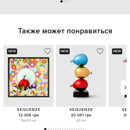
Также может понравиться
NEW
NEW
NEW
SEQUENZE
SEQUENZE
SE
12 306 грн
20 061 грн
20 
30x30 cm
30 cm