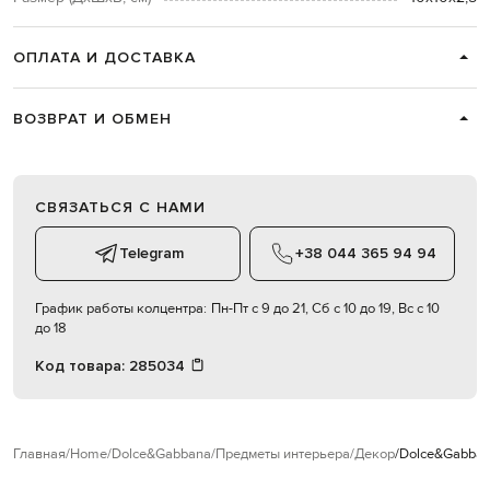
ОПЛАТА И ДОСТАВКА
ВОЗВРАТ И ОБМЕН
СВЯЗАТЬСЯ С НАМИ
Telegram
+38 044 365 94 94
График работы колцентра:
Пн-Пт с 9 до 21, Сб с 10 до 19, Вс с 10
до 18
Код товара:
285034
Главная
Home
Dolce&Gabbana
Предметы интерьера
Декор
Dolce&Gabban