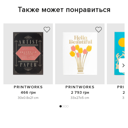
Также может понравиться
PRINTWORKS
PRINTWORKS
PRI
466 грн
2 793 грн
2 
30x0.8x21 cm
33x27x5 cm
33x