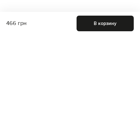
466 грн
В корзину
Присоединяйтесь к нам и получите доступ к
закрытым распродажам
Для неё
Для него
Подписаться