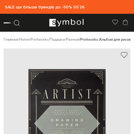
SALE ще більше брендів до -50% SS`26
Главная
Home
Printworks
Подарки
Разное
Printworks Альбом для рисова