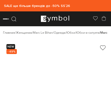
SALE ще більше брендів до -50% SS`26
Главная
Женщинам
Marc Le Bihan
Одежда
Юбки
Юбки-а-силуэта
Marc L
NEW
- 49%