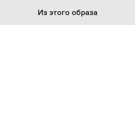
Из этого образа
NEW
- 49%
MARC LE BIHAN
151 379
75 690 грн
S