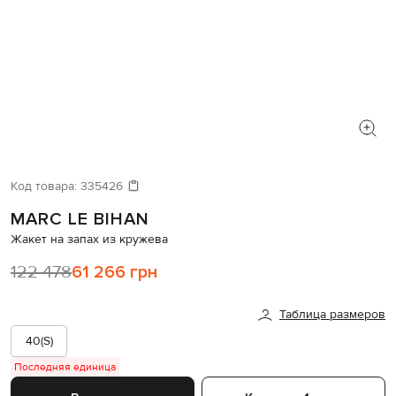
Код товара:
335426
MARC LE BIHAN
Жакет на запах из кружева
122 478
61 266 грн
Таблица размеров
40(S)
Последняя единица