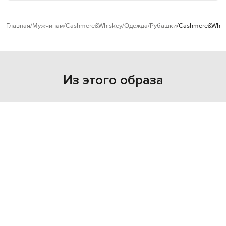
Главная
Мужчинам
Cashmere&Whiskey
Одежда
Рубашки
Cashmere&Whis
Из этого образа
NEW
NEW
- 20%
- 39%