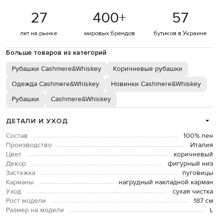
27
400
+
57
лет на рынке
мировых брендов
бутиков в Украине
Больше товаров из категорий
Рубашки Cashmere&Whiskey
Коричневые рубашки
Одежда Cashmere&Whiskey
Новинки Cashmere&Whiskey
Рубашки
Cashmere&Whiskey
ДЕТАЛИ И УХОД
Состав
100% лен
Производство
Италия
Цвет
коричневый
Декор
фигурный низ
Застежка
пуговицы
Карманы
нагрудный накладной карман
Уход
сухая чистка
Рост модели
187 см
Размер на модели
L