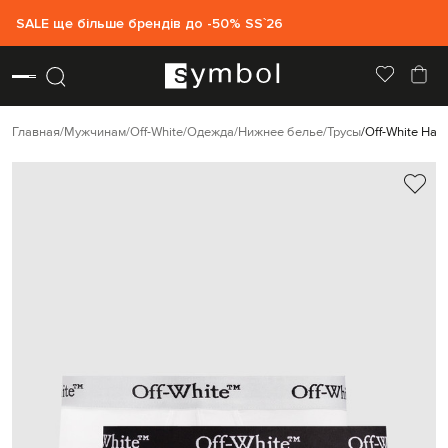
SALE ще більше брендів до -50% SS`26
Главная
Мужчинам
Off-White
Одежда
Нижнее белье
Трусы
Off-White Наб