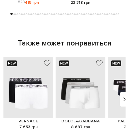
эффектом
экстра
828
415 грн
23 318 грн
9
берга
Также может понравиться
NEW
NEW
NEW
VERSACE
DOLCE&GABBANA
PALM
7 653 грн
8 687 грн
2 