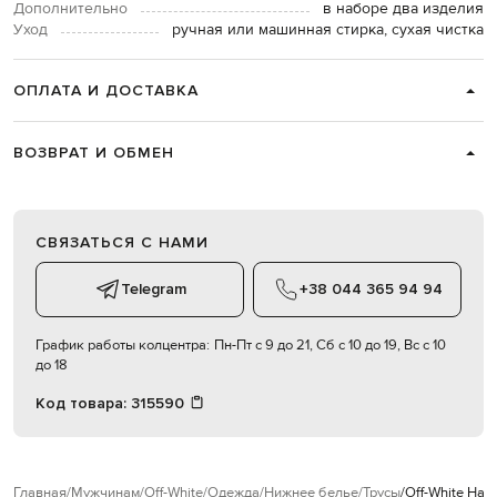
Дополнительно
в наборе два изделия
Уход
ручная или машинная стирка, сухая чистка
ОПЛАТА И ДОСТАВКА
ВОЗВРАТ И ОБМЕН
СВЯЗАТЬСЯ С НАМИ
Telegram
+38 044 365 94 94
График работы колцентра:
Пн-Пт с 9 до 21, Сб с 10 до 19, Вс с 10
до 18
Код товара:
315590
Главная
Мужчинам
Off-White
Одежда
Нижнее белье
Трусы
Off-White Наб