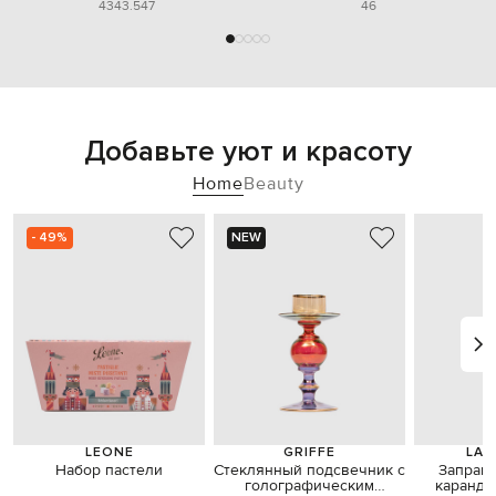
43
43.5
47
46
Добавьте уют и красоту
Home
Beauty
- 49%
NEW
LEONE
GRIFFE
LA 
Набор пастели
Стеклянный подсвечник с
Заправк
голографическим
каранда