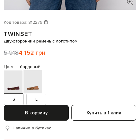
ИЩЕТЕ НОВЫЙ ОБРАЗ?
Давайте подберем что-то еще
Код товара:
312276
TWINSET
Похожие товары
Двухсторонний ремень с логотипом
5 918
4 152 грн
Цвет —
бордовый
S
L
В корзину
Купить в 1 клик
Наличие в бутиках