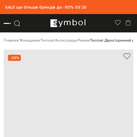
SALE ще більше брендів до -50% SS`26
Главная
Женщинам
Twinset
Аксессуары
Ремни
Twinset Двухсторонний ре
- 29%