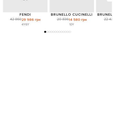
FENDI
BRUNELLO CUCINELLI
BRUNELL
42 860
20 836
22 43
29 986 грн
14 580 грн
4Y
6Y
10Y