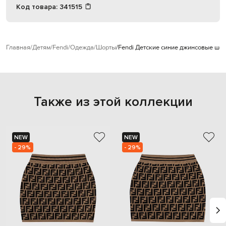
Код товара:
341515
Главная
Детям
Fendi
Одежда
Шорты
Fendi Детские синие джинсовые шо
Также из этой коллекции
NEW
NEW
- 29%
- 29%