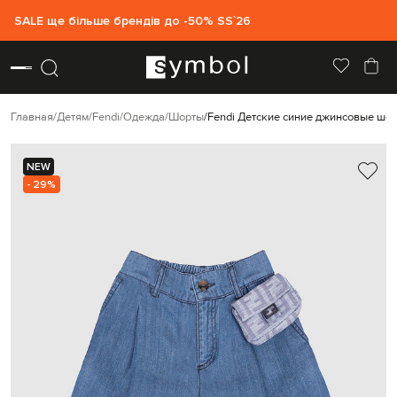
SALE ще більше брендів до -50% SS`26
Главная
Детям
Fendi
Одежда
Шорты
Fendi Детские синие джинсовые шо
NEW
- 29%