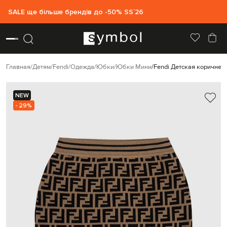
SALE ще більше брендів до -50% SS`26
Главная
Детям
Fendi
Одежда
Юбки
Юбки Мини
Fendi Детская коричнев
NEW
- 29%