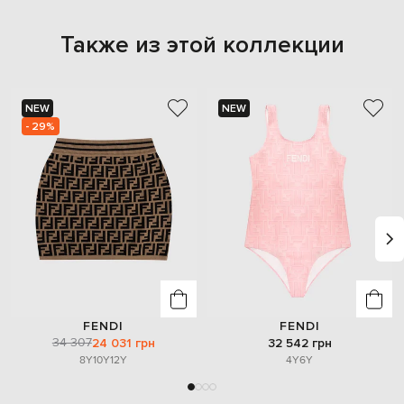
Также из этой коллекции
NEW
NEW
- 29%
FENDI
FENDI
34 307
24 031 грн
32 542 грн
8Y
10Y
12Y
4Y
6Y