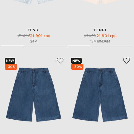
FENDI
FENDI
31 249
31 249
21 901 грн
21 901 грн
24M
12M
18M
36M
NEW
NEW
- 30%
- 30%