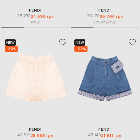
FENDI
FENDI
35 278
38 170
24 690 грн
26 704 грн
4Y
6Y
8Y
10Y
12Y
13Y
NEW
NEW
- 30%
- 29%
FENDI
FENDI
42 819
45 143
29 958 грн
31 611 грн