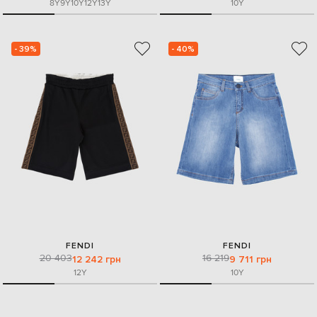
8Y
9Y
10Y
12Y
13Y
10Y
- 39%
- 40%
FENDI
FENDI
20 403
16 219
12 242 грн
9 711 грн
12Y
10Y