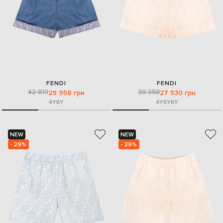
FENDI
FENDI
42 819
39 358
29 958 грн
27 530 грн
4Y
6Y
4Y
5Y
6Y
NEW
NEW
- 29%
- 29%