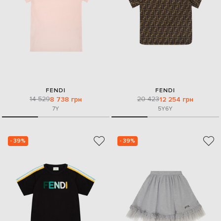
FENDI
FENDI
14 529
20 423
8 738 грн
12 254 грн
7Y
5Y
6Y
- 39%
- 39%