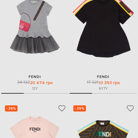
FENDI
FENDI
34 122
17 321
20 474 грн
10 393 грн
12Y
6Y
7Y
- 39%
- 39%