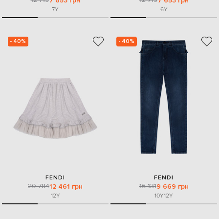
7 653 грн
7 653 грн
7Y
6Y
- 40%
- 40%
FENDI
FENDI
20 784
16 131
12 461 грн
9 669 грн
12Y
10Y
12Y