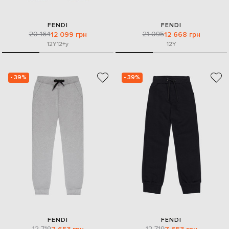
FENDI
FENDI
20 164
21 095
12 099 грн
12 668 грн
12Y
12+y
12Y
- 39%
- 39%
FENDI
FENDI
12 719
12 719