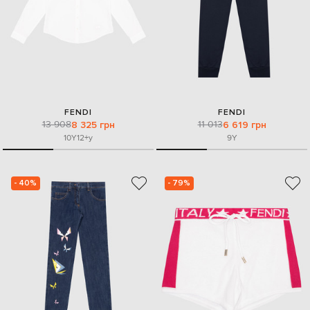
FENDI
FENDI
13 908
11 013
8 325 грн
6 619 грн
10Y
12+y
9Y
- 40%
- 79%