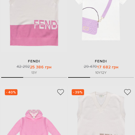
FENDI
FENDI
42 292
29 470
25 386 грн
17 682 грн
13Y
10Y
12Y
- 40%
- 39%