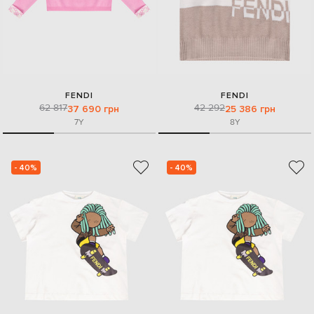
FENDI
FENDI
62 817
42 292
37 690 грн
25 386 грн
7Y
8Y
- 40%
- 40%