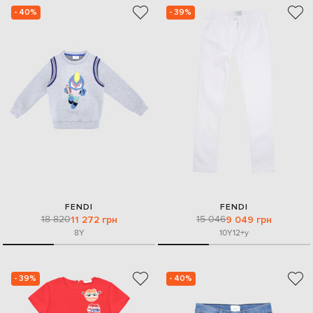
- 40%
- 39%
FENDI
FENDI
18 820
15 046
11 272 грн
9 049 грн
8Y
10Y
12+y
- 39%
- 40%