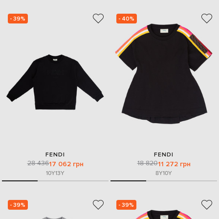
- 39%
- 40%
FENDI
FENDI
28 436
18 820
17 062 грн
11 272 грн
10Y
13Y
8Y
10Y
- 39%
- 39%