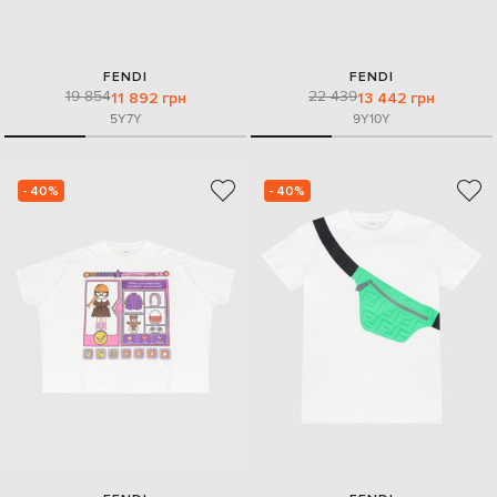
FENDI
FENDI
19 854
22 439
11 892 грн
13 442 грн
5Y
7Y
9Y
10Y
- 40%
- 40%