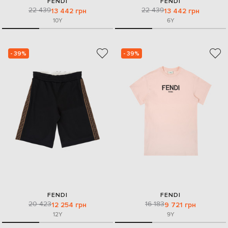
FENDI
FENDI
22 439
22 439
13 442 грн
13 442 грн
10Y
6Y
- 39%
- 39%
FENDI
FENDI
20 423
16 183
12 254 грн
9 721 грн
12Y
9Y