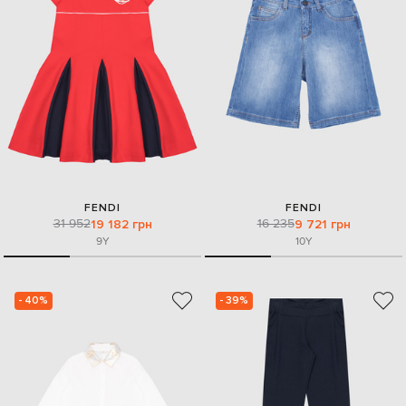
FENDI
FENDI
31 952
16 235
19 182 грн
9 721 грн
9Y
10Y
- 40%
- 39%