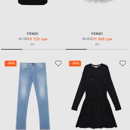
FENDI
FENDI
16 183
18 612
9 721 грн
11 168 грн
8Y
8Y
- 39%
- 39%