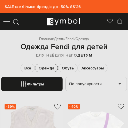
SALE ще більше брендів до -50% SS`26
Главная
Детям
Fendi
Одежда
Одежда Fendi для детей
ДЛЯ НЕЁ
ДЛЯ НЕГО
ДЕТЯМ
Все
Одежда
Обувь
Аксессуары
По популярности
Фильтры
- 39%
- 40%