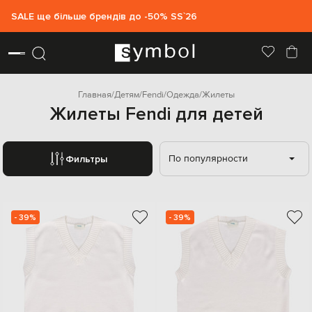
SALE ще більше брендів до -50% SS`26
Главная
Детям
Fendi
Одежда
Жилеты
Жилеты Fendi для детей
По популярности
Фильтры
- 39%
- 39%