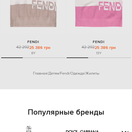
FENDI
FENDI
42 292
42 292
25 386 грн
25 386 грн
8Y
13Y
Главная
Детям
Fendi
Одежда
Жилеты
Популярные бренды