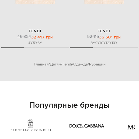
FENDI
FENDI
46 324
52 115
32 417 грн
36 501 грн
4Y
5Y
6Y
8Y
9Y
10Y
12Y
13Y
Главная
Детям
Fendi
Одежда
Рубашки
Популярные бренды