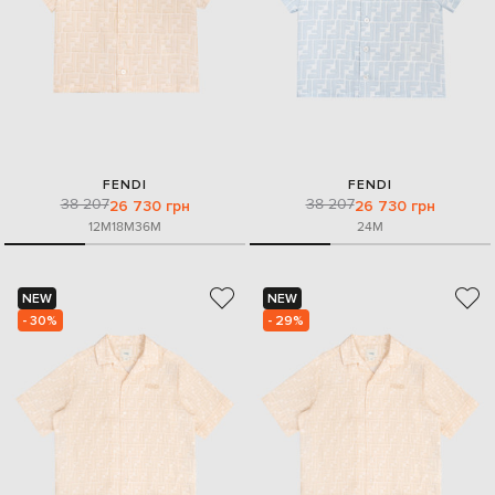
FENDI
FENDI
38 207
38 207
26 730 грн
26 730 грн
12M
18M
36M
24M
NEW
NEW
- 30%
- 29%