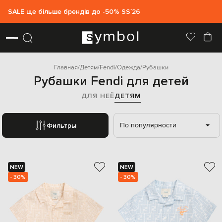
SALE ще більше брендів до -50% SS`26
Главная
Детям
Fendi
Одежда
Рубашки
Рубашки Fendi для детей
ДЛЯ НЕЁ
ДЕТЯМ
По популярности
Фильтры
NEW
NEW
- 30%
- 30%