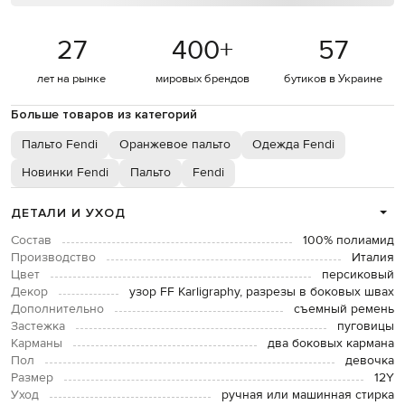
27
400
+
57
лет на рынке
мировых брендов
бутиков в Украине
Больше товаров из категорий
Пальто Fendi
Оранжевое пальто
Одежда Fendi
Новинки Fendi
Пальто
Fendi
ДЕТАЛИ И УХОД
Состав
100% полиамид
Производство
Италия
Цвет
персиковый
Декор
узор FF Karligraphy, разрезы в боковых швах
Дополнительно
съемный ремень
Застежка
пуговицы
Карманы
два боковых кармана
Пол
девочка
Размер
12Y
Уход
ручная или машинная стирка