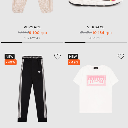
VERSACE
VERSACE
18 148
20 267
9 100 грн
10 134 грн
10Y
12Y
14Y
28
29
31
33
NEW
NEW
- 49%
- 49%