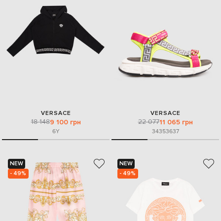
VERSACE
VERSACE
18 148
22 077
9 100 грн
11 065 грн
6Y
34
35
36
37
NEW
NEW
- 49%
- 49%