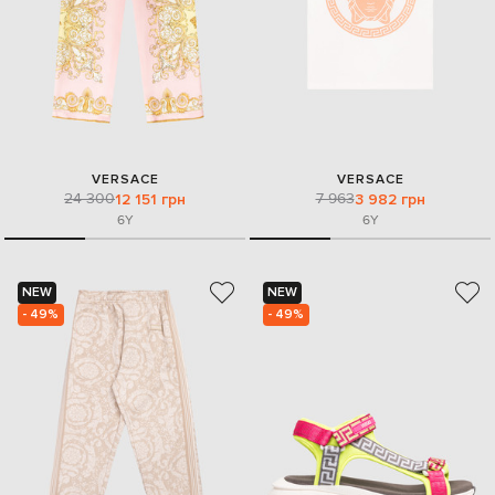
VERSACE
VERSACE
24 300
7 963
12 151 грн
3 982 грн
6Y
6Y
NEW
NEW
- 49%
- 49%