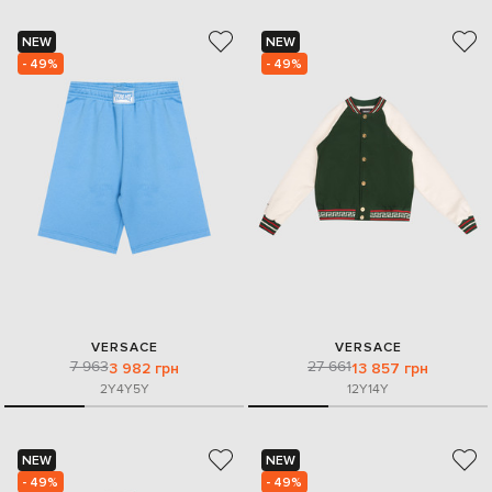
NEW
NEW
- 49%
- 49%
VERSACE
VERSACE
7 963
27 661
3 982 грн
13 857 грн
2Y
4Y
5Y
12Y
14Y
NEW
NEW
- 49%
- 49%