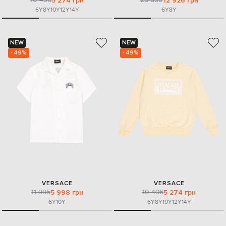
5 274 грн
12 926 грн
6Y
8Y
10Y
12Y
14Y
6Y
8Y
NEW
NEW
- 49%
- 49%
VERSACE
VERSACE
11 995
10 496
5 998 грн
5 274 грн
6Y
10Y
6Y
8Y
10Y
12Y
14Y