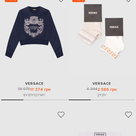
VERSACE
VERSACE
18 975
4 344
11 374 грн
2 586 грн
6Y
10Y
12Y
14Y
2Y
3Y