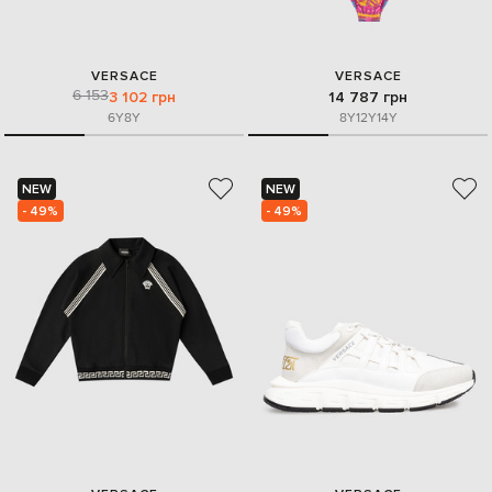
VERSACE
VERSACE
6 153
3 102 грн
14 787 грн
6Y
8Y
8Y
12Y
14Y
NEW
NEW
- 49%
- 49%