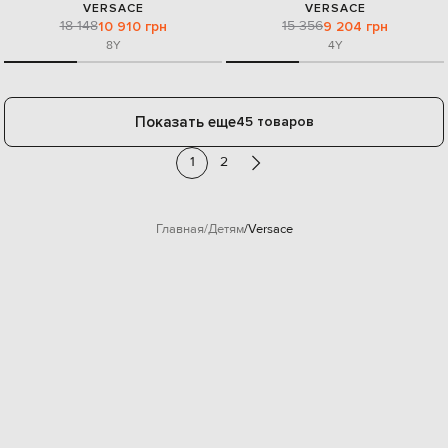
VERSACE
VERSACE
18 148
15 356
10 910 грн
9 204 грн
8Y
4Y
Показать еще
45 товаров
1
2
Главная
Детям
Versace