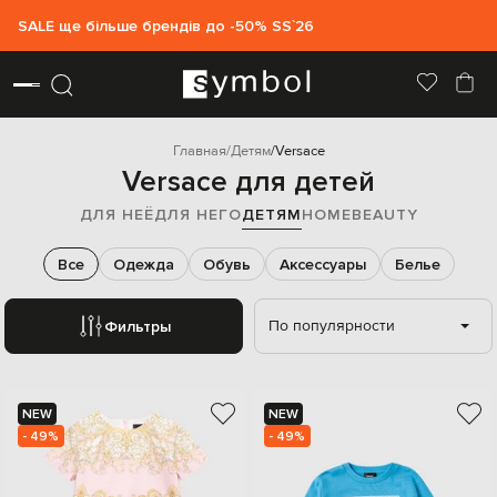
SALE ще більше брендів до -50% SS`26
Главная
Детям
Versace
Versace для детей
ДЛЯ НЕЁ
ДЛЯ НЕГО
ДЕТЯМ
HOME
BEAUTY
Все
Одежда
Обувь
Аксессуары
Белье
По популярности
Фильтры
NEW
NEW
- 49%
- 49%