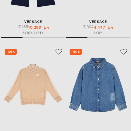
VERSACE
VERSACE
17 165
7 394
10 289 грн
4 447 грн
6Y
10Y
12Y
14Y
6Y
8Y
- 39%
- 40%