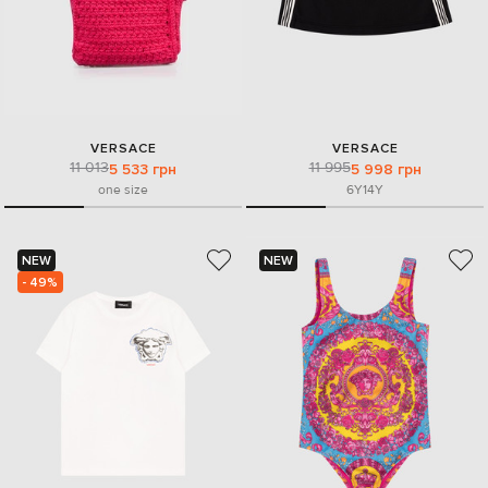
VERSACE
VERSACE
11 013
11 995
5 533 грн
5 998 грн
one size
6Y
14Y
NEW
NEW
- 49%