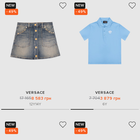
NEW
NEW
- 49%
- 49%
VERSACE
VERSACE
17 165
7 704
8 583 грн
3 879 грн
12Y
14Y
6Y
NEW
NEW
- 49%
- 49%