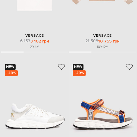
VERSACE
VERSACE
6 153
21 508
3 102 грн
10 755 грн
2Y
4Y
10Y
12Y
NEW
NEW
- 49%
- 49%