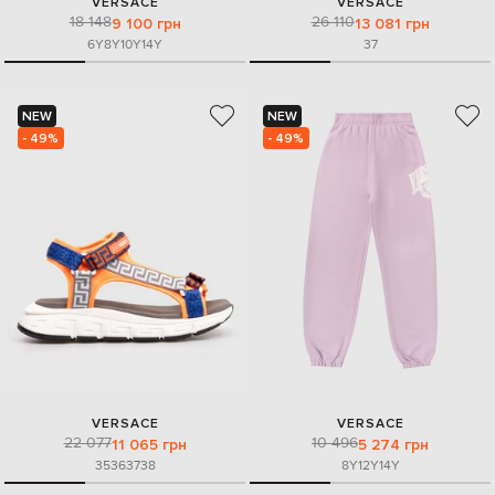
VERSACE
VERSACE
18 148
26 110
9 100 грн
13 081 грн
6Y
8Y
10Y
14Y
37
NEW
NEW
- 49%
- 49%
VERSACE
VERSACE
22 077
10 496
11 065 грн
5 274 грн
35
36
37
38
8Y
12Y
14Y