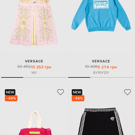
VERSACE
VERSACE
30 452
10 496
15 253 грн
5 274 грн
14Y
8Y
10Y
12Y
NEW
NEW
- 49%
- 49%