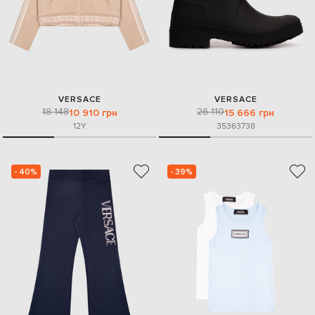
VERSACE
VERSACE
18 148
26 110
10 910 грн
15 666 грн
12Y
35
36
37
38
- 40%
- 39%