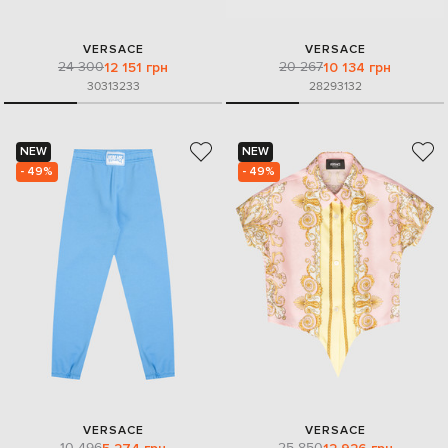
VERSACE
VERSACE
24 300
20 267
12 151 грн
10 134 грн
30
31
32
33
28
29
31
32
NEW
NEW
- 49%
- 49%
VERSACE
VERSACE
10 496
25 850