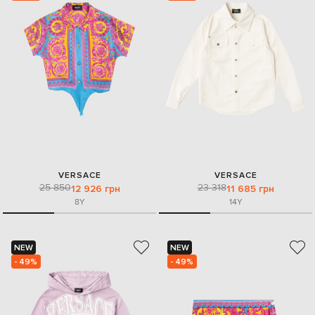
VERSACE
VERSACE
25 850
23 318
12 926 грн
11 685 грн
8Y
14Y
NEW
NEW
- 49%
- 49%