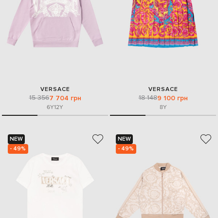
VERSACE
VERSACE
15 356
18 148
7 704 грн
9 100 грн
6Y
12Y
8Y
NEW
NEW
- 49%
- 49%