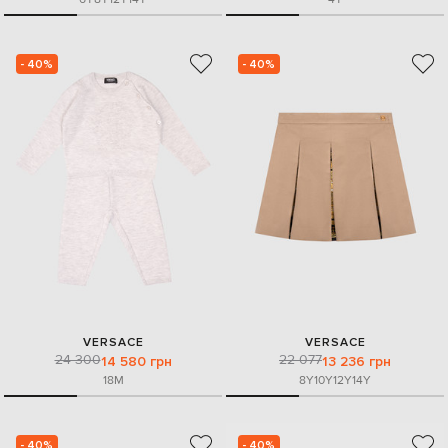
- 40%
- 40%
VERSACE
VERSACE
24 300
22 077
14 580 грн
13 236 грн
18M
8Y
10Y
12Y
14Y
- 40%
- 40%