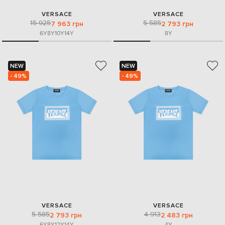
VERSACE
VERSACE
15 925
5 585
7 963 грн
2 793 грн
6Y
8Y
10Y
14Y
8Y
NEW
NEW
- 49%
- 49%
VERSACE
VERSACE
5 585
4 913
2 793 грн
2 483 грн
6Y
8Y
12Y
14Y
4Y