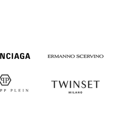
Italy
€
EUR
Latvia
€
EUR
Lithuania
€
EUR
Luxembourg
€
EUR
Netherlands
€
PLN
Poland
zł
EUR
Portugal
€
EUR
Romania
€