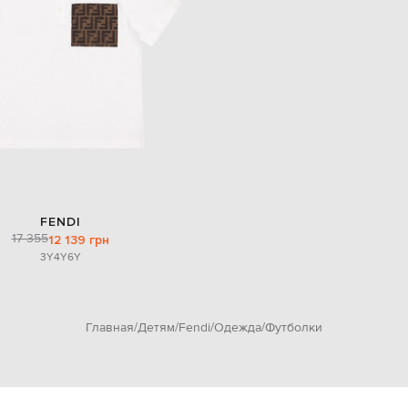
FENDI
17 355
12 139 грн
3Y
4Y
6Y
Главная
Детям
Fendi
Одежда
Футболки