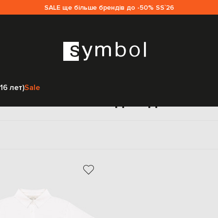
SALE ще більше брендів до -50% SS`26
Главная
Детям
Fendi
Одежда
Футболки
16 лет)
Sale
Поло Fendi для детей