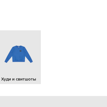
EUR
Slovakia
€
EUR
Slovenia
€
EUR
Spain
€
EUR
Sweden
€
UAH
Ukraine
₴
EUR
Other
Худи и свитшоты
€