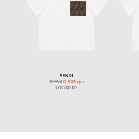
FENDI
18 492
12 965 грн
8Y
10Y
12Y
13Y