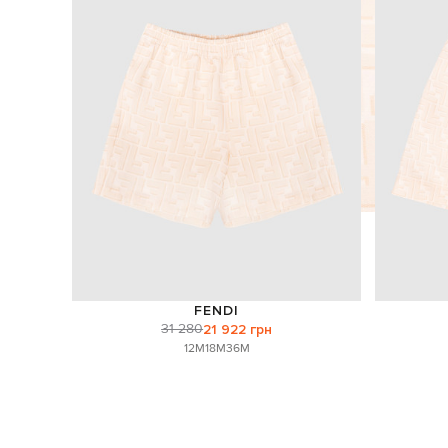
FENDI
31 280
21 922 грн
12M
18M
36M