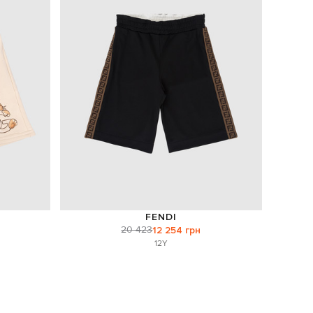
FENDI
20 423
12 254 грн
12Y