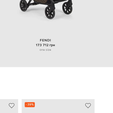
FENDI
173 712 грн
one size
- 39%
NEW