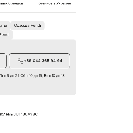
Italy
овых брендов
бутиков в Украине
€
й
EUR
Latvia
€
рты
Одежда Fendi
EUR
Fendi
Lithuania
€
EUR
Luxembourg
€
+38 044 365 94 94
EUR
Netherlands
€
т с 9 до 21, Сб с 10 до 19, Вс с 10 до 18
PLN
Poland
zł
EUR
Portugal
€
эмблемы
JUF180AY8C
EUR
Romania
€