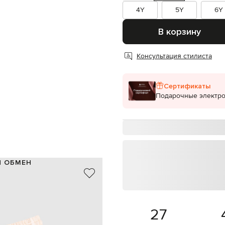
4Y
5Y
6Y
В корзину
Консультация стилиста
Сертификаты
Подарочные электр
И ОБМЕН
100% лен
Италия
бежевый
в принт эмблемы
27
эластичный пояс