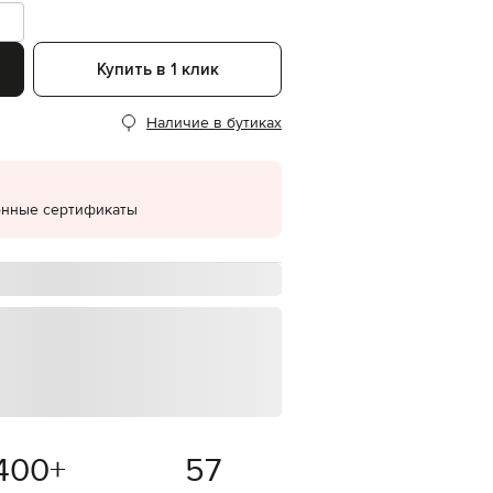
EUR
Denmark
€
Купить в 1 клик
EUR
Estonia
Наличие в бутиках
€
EUR
Finland
€
онные сертификаты
EUR
France
€
EUR
Germany
€
EUR
Greece
€
EUR
Hungary
€
400
+
57
EUR