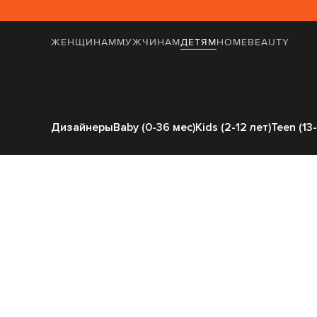
ЖЕНЩИНАМ
МУЖЧИНАМ
ДЕТЯМ
HOME
BEAUTY
Главная
Детям
Fen
Дизайнеры
Baby (0-36 мес)
Kids (2-12 лет)
Teen (13-