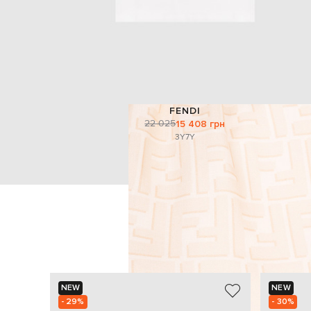
FENDI
22 025
15 408 грн
3Y
7Y
NEW
NEW
- 29%
- 30%