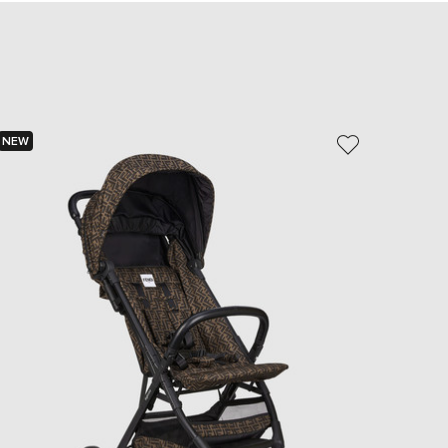
EUR
Slovakia
€
EUR
Slovenia
€
EUR
NEW
NEW
Spain
€
- 30%
EUR
Sweden
€
UAH
Ukraine
₴
EUR
Other
€