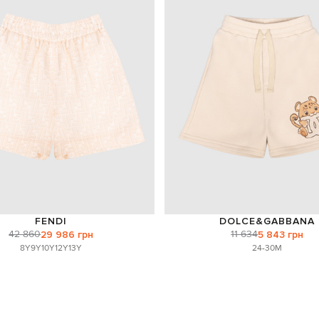
FENDI
DOLCE&GABBANA
42 860
11 634
29 986 грн
5 843 грн
8Y
9Y
10Y
12Y
13Y
24-30M