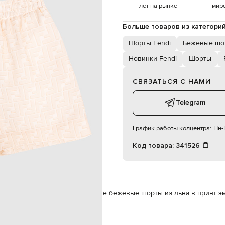
мальчик / девочка
лет на рынке
мир
6
ручная или машинная стирка
Больше товаров из категори
100% хлопок
Шорты Fendi
Бежевые шо
Новинки Fendi
Шорты
СВЯЗАТЬСЯ С НАМИ
Telegram
График работы колцентра:
Пн-П
Код товара:
341526
di
Одежда
Шорты
Fendi Детские бежевые шорты из льна в принт 