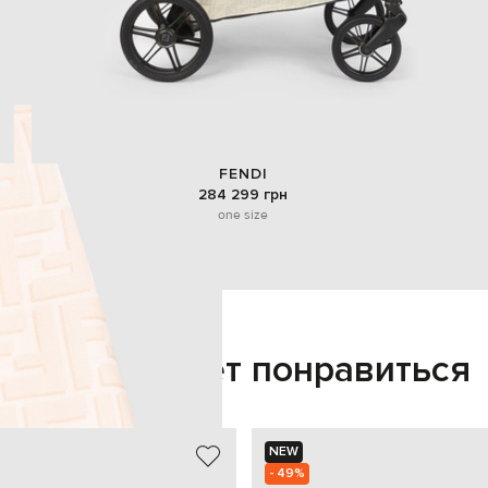
FENDI
284 299 грн
one size
Также может понравиться
NEW
- 49%