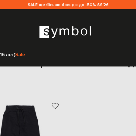
SALE ще більше брендів до -50% SS`26
Главная
Детям
Fendi
Одежда
Брюки
16 лет)
Sale
евные брюки casual Fendi д