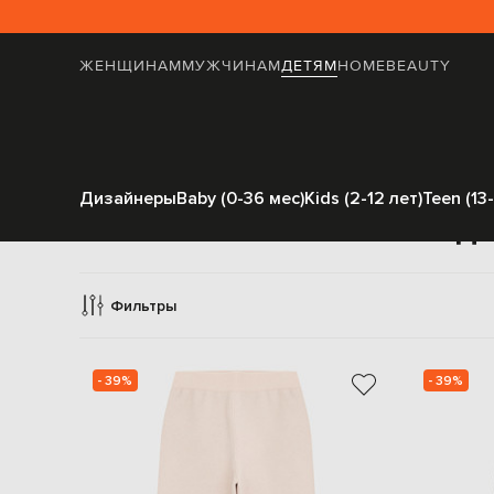
ЖЕНЩИНАМ
МУЖЧИНАМ
ДЕТЯМ
HOME
BEAUTY
Дизайнеры
Baby (0-36 мес)
Kids (2-12 лет)
Teen (13-
Повседн
Фильтры
- 39%
- 39%