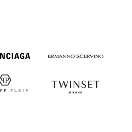
Italy
€
EUR
Latvia
€
EUR
Lithuania
€
EUR
Luxembourg
€
EUR
Netherlands
€
PLN
Poland
zł
EUR
Portugal
€
EUR
Romania
€