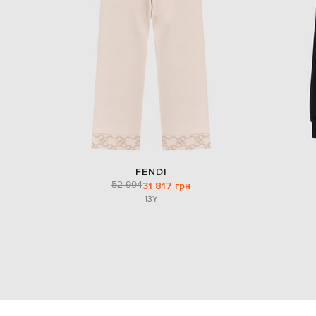
FENDI
52 994
31 817 грн
13Y