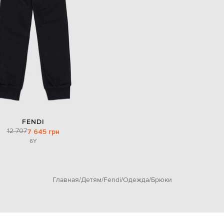
FENDI
12 707
7 645 грн
6Y
Главная
Детям
Fendi
Одежда
Брюки