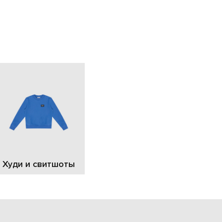
EUR
Slovakia
€
EUR
Slovenia
€
EUR
Spain
€
EUR
Sweden
€
UAH
Ukraine
₴
EUR
Other
Худи и свитшоты
€