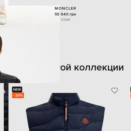
MONCLER
55 940 грн
XS
S
M
Также из этой коллекции
NEW
- 29%