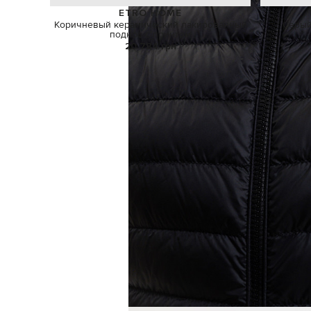
ETRO HOME
Коричневый керамический лакированный
Серый
поднос с принтом
20 784 грн