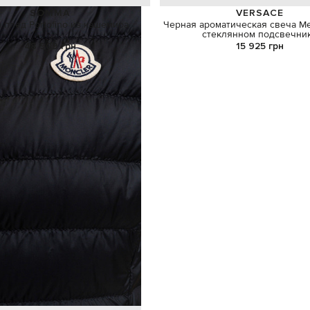
SOMMA
VERSACE
 плед Portofino из кашемира
Черная ароматическая свеча Me
стеклянном подсвечни
48 909 грн
15 925 грн