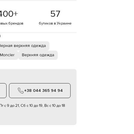
EUR
400
+
57
Denmark
€
овых брендов
бутиков в Украине
EUR
Estonia
€
й
EUR
Черная верхняя одежда
Finland
€
Moncler
Верхняя одежда
EUR
France
€
EUR
Germany
€
+38 044 365 94 94
EUR
Greece
€
т с 9 до 21, Сб с 10 до 19, Вс с 10 до 18
EUR
Hungary
€
EUR