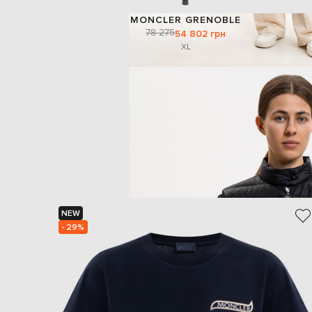
MONCLER GRENOBLE
78 275
54 802 грн
XL
NEW
- 29%