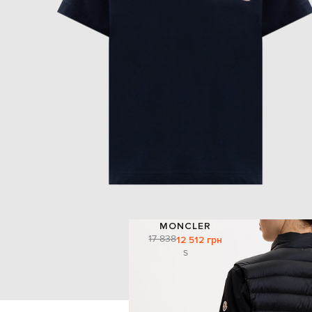
MONCLER
17 838
12 512 грн
S