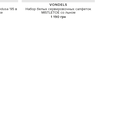
VONDELS
dusa '95 в
Набор белых сервировочных салфеток
Белая 
ке
MISTLETOE со льном
1 190 грн