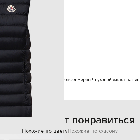
а боковых кармана на молниях
ручная стирка
90% пух, 10% перо
175 см
1
85 см
62 см
90 см
жда
Жилеты
Верхняя одежда
Moncler Черный пуховой жилет нашив
Также может понравиться
Похожие по цвету
Похожие по фасону