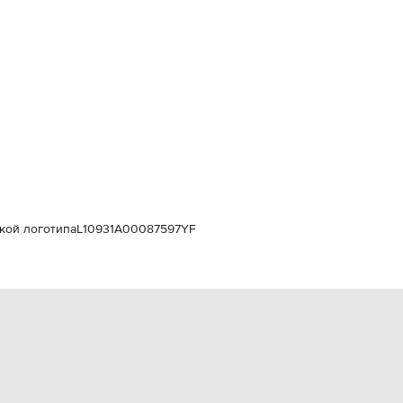
Italy
€
EUR
Latvia
€
EUR
Lithuania
€
EUR
Luxembourg
€
EUR
Netherlands
€
кой логотипа
L10931A00087597YF
PLN
Poland
zł
EUR
Portugal
€
EUR
Romania
€