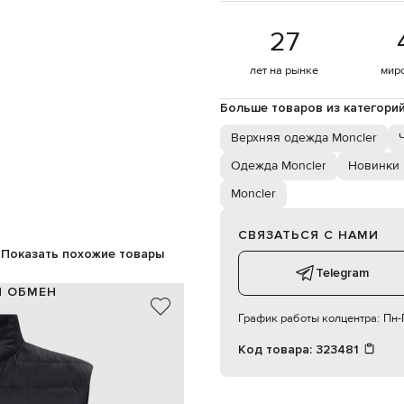
27
лет на рынке
мир
Больше товаров из категори
Верхняя одежда Moncler
Одежда Moncler
Новинки 
Moncler
СВЯЗАТЬСЯ С НАМИ
Показать похожие товары
Telegram
И ОБМЕН
График работы колцентра:
Пн-П
100% полиамид
100% полиамид
Код товара:
323481
черный
а в виде горизонтальных полос
ия с двойным бегунком, кнопка