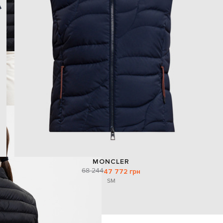
MONCLER
68 244
47 772 грн
S
M