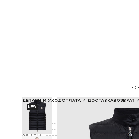
ДЕТАЛИ И УХОД
ОПЛАТА И ДОСТАВКА
ВОЗВРАТ 
NEW
Состав:
Подкладка:
Цвет:
Декор:
нашивка логотипа, стежк
Застежка:
молн