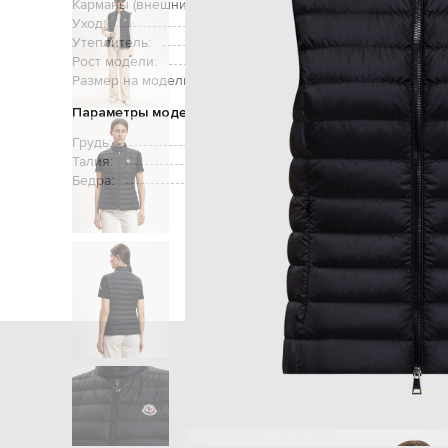
Карманы (внешние):
дв
Уход:
Утеплитель:
Рост модели:
Размер на модели:
Параметры модели
Грудь:
Талия:
Бедра:
Главная
Женщинам
Moncler
Оде