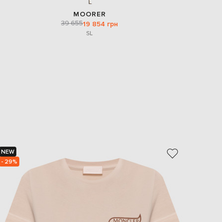
MOORER
39 655
19 854 грн
S
L
NEW
NEW
- 29%
- 30%