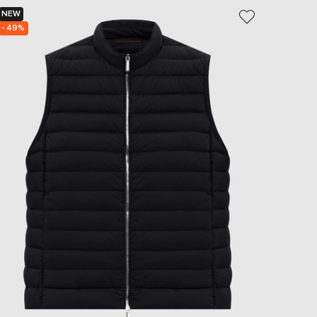
EUR
NEW
NEW
Slovakia
- 49%
€
EUR
Slovenia
€
EUR
Spain
€
EUR
Sweden
€
UAH
Ukraine
₴
EUR
Other
€